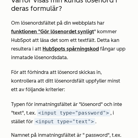
Varför visas min kunds lösenord i
deras formulär?
Om lösenordsfältet på din webbplats har
funktionen "Gör lösenordet synligt
" kommer
HubSpot att läsa det som ett
textfält
. Detta kan
resultera i att
HubSpots spårningskod
fångar upp
inmatade lösenordsdata.
För att förhindra att lösenord skickas in,
kontrollera att ditt lösenordsfält uppfyller minst
ett av följande kriterier:
Typen för inmatningsfältet är
"lösenord" och inte
"text", t.ex.
<input type="password">
, i
stället för
<input type="text">
.
Namnet på inmatningsfältet är "
password",
t
.ex.