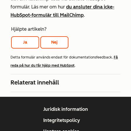
formulär. Läs mer om hur
du ansluter dina icke-
HubSpot-formulär till MailChimp
.
Hjälpte artikeln?
Ja
Nej
Detta formulär används endast för dokumentationsfeedback.
Få
reda på hur du får hjälp med HubSpot
.
Relaterat innehåll
Juridisk information
Integritetspolicy