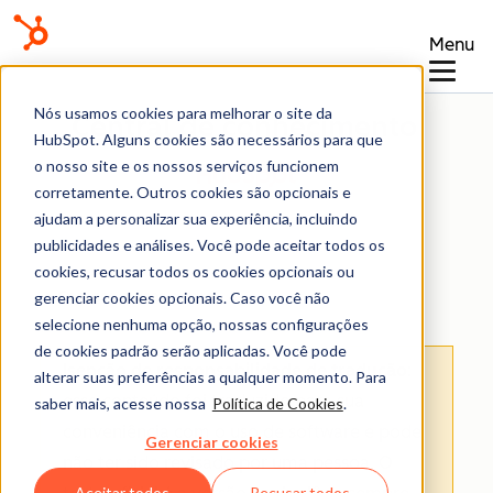
Menu
Nós usamos cookies para melhorar o site da
Central de conhecimento
HubSpot. Alguns cookies são necessários para que
o nosso site e os nossos serviços funcionem
corretamente. Outros cookies são opcionais e
ajudam a personalizar sua experiência, incluindo
publicidades e análises. Você pode aceitar todos os
cookies, recusar todos os cookies opcionais ou
Comece a usar agora
gerenciar cookies opcionais. Caso você não
selecione nenhuma opção, nossas configurações
de cookies padrão serão aplicadas. Você pode
Isenção de responsabilidade de tradução
:
alterar suas preferências a qualquer momento. Para
esse conteúdo foi traduzido para sua
saber mais, acesse nossa
Política de Cookies
.
conveniência com o uso de software e pode
Gerenciar cookies
não ter sido revisado por uma pessoa.
O
Aceitar todos
Recusar todos