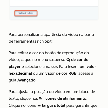
Para personalizar a aparência do vídeo na barra
de ferramentas rich text:
Para editar a cor do botão de reprodução do
vídeo, clique no menu suspenso
de cor do
backgroundColor
player
e selecione uma
cor.
Para inserir um
valor
hexadecimal
ou um
valor de cor RGB
, acesse a
guia
Avançado
.
Para ajustar a posição do vídeo em um bloco de
texto, clique nos
ícones de alinhamento
.
inline
alignmental
Clique no ícone
largura total
para garantir que
fullWidth