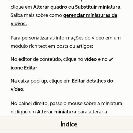
clique em
Alterar quadro
ou
Substituir miniatura
.
Saiba mais sobre como
gerenciar miniaturas de
vídeos.
Para personalizar as informações do vídeo em um
módulo rich text em posts ou artigos:
No editor de conteúdo, clique no
vídeo
e no
edit
ícone Editar
.
Na caixa pop-up, clique em
Editar detalhes do
vídeo
.
No painel direito, passe o mouse sobre a miniatura
e clique em
Alterar miniatura
para alterar a
imagem de visualização do vídeo.
Índice