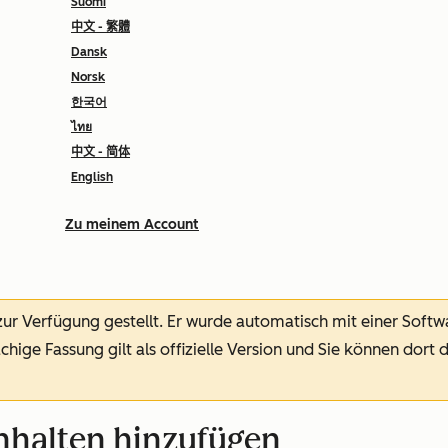
Suomi
中文 - 繁體
Dansk
Norsk
한국어
ไทย
中文 - 简体
English
Zu meinem Account
 zur Verfügung gestellt.
Er wurde automatisch mit einer Soft
chige Fassung gilt als offizielle Version und Sie können dort 
nhalten hinzufügen