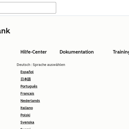
ank
Hilfe-Center
Dokumentation
Trainin
Deutsch
: Sprache auswählen
Español
日本語
Português
Français
Nederlands
Italiano
Polski
Svenska