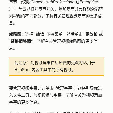
章节
（
仅限
Content Hub
Professional
或
Enterprise
）
：
单击以打开
章节
开关，添加章节并允许观众跳转
到视频的不同部分。了解有关
管理视频章节的
更多信
息。
缩略图
：选择 "编辑 "下拉菜单，然后单击 "
更改帧
"或
"
替换缩略图"
。了解有关
管理视频缩略图的
更多信
息
。
请注意：
对视频详细信息所做的更改将适用于
HubSpot 内容工具中的所有视频。
要管理视频字幕，请单击 "
管理字幕
"。这将引导你进
入文件工具，为视频添加字幕。了解有关
为视频添加
字幕的
更多信息。