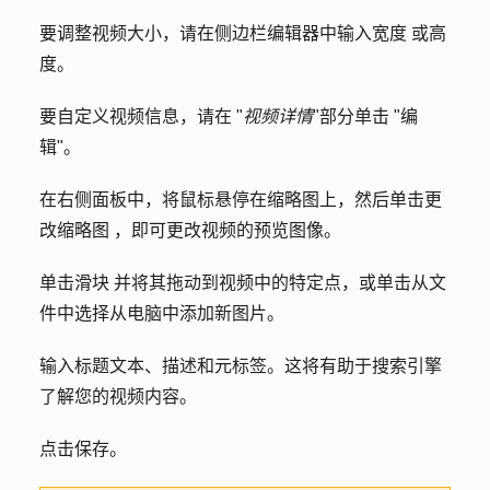
要调整视频大小，请在侧边栏编辑器中输入
宽度
或
高
度。
要自定义视频信息，请在 "
视频详情
"部分单击 "
编
辑
"。
在右侧面板中，将鼠标悬停在缩略图上，然后单击更
改
缩略图
，即可更改视频的预览图像。
单击
滑块
并将其拖动到视频中的特定点，或单击
从文
件中选择
从电脑中添加新图片。
输入
标题文本
、
描述
和
元标签
。这将有助于搜索引擎
了解您的视频内容。
点击
保存
。