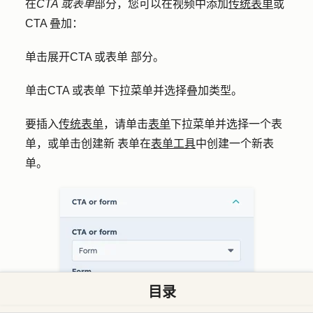
在
CTA 或表单
部分，您可以在视频中添加
传统表单
或
CTA 叠加：
单击展开
CTA 或表单
部分。
单击
CTA 或表单
下拉菜单并选择
叠加类型
。
要插入
传统表单
，请单击
表单
下拉菜单并选择一个
表
单
，或单击
创建新
表单在
表单工具
中创建一个新表
单。
目录