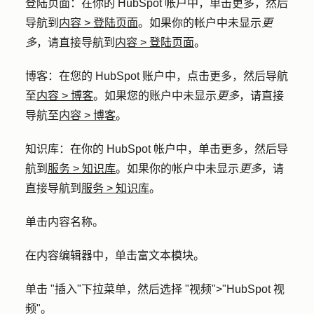
登陆页面
：在你的 HubSpot 帐户中，单击
更多
，然后
导航到
内容
>
登陆页面
。如果你的帐户中未显示
更
多
，请直接导航到
内容
>
登陆页面
。
博客
：在您的 HubSpot 账户中，点击
更多
，然后导航
至
内容
>
博客
。如果您的账户中未显示
更多
，请直接
导航至
内容
>
博客
。
知识库
：在你的 HubSpot 帐户中，单击
更多
，然后导
航到
服务
>
知识库
。如果你的帐户中未显示
更多
，请
直接导航到
服务
>
知识库
。
单击内容
名称
。
在内容编辑器中，单击
富文本模块。
单击 "
插入
"下拉菜单，然后选择 "
视频
">"
HubSpot 视
频
"。