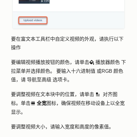
要在富文本工具栏中自定义视频的外观，请执行以下
操作
要编辑视频播放按钮的颜色，请单击
播放器颜色
下
backgroundColor
拉菜单并选择
颜色。
要输入
十六进制值
或
RGB 颜色
值，请
导航至
高级
选项卡。
要调整视频在文本块中的位置，请单击
对齐图
inline
alignmental
标
。单击
全宽
图标，确保视频在移动设备上以全宽
fullWidth
显示。
要调整视频大小，请输入宽度和高度的
像素值
。