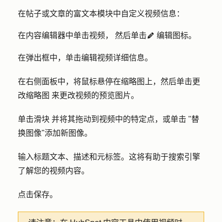
在帖子或文章的富文本模块中自定义视频信息：
在内容编辑器中单击
视频，
然后单击
编辑图标
。
edit
在弹出框中，单击
编辑视频详细信息
。
在右侧面板中，将鼠标悬停在缩略图上，然后单击更
改
缩略图
来更改视频的预览图片。
单击
滑块
并将其拖动到视频中的特定点，或单击 "
替
换图像
"添加新图像。
输入
标题文本
、
描述
和
元标签
。这将有助于搜索引擎
了解您的视频内容。
点击
保存
。