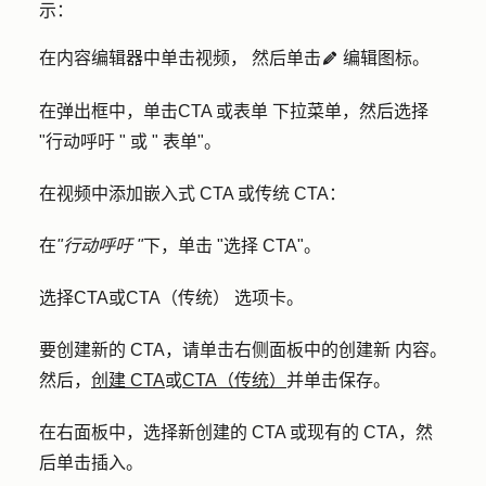
示：
在内容编辑器中单击
视频，
然后单击
编辑图标
。
edit
在弹出框中，单击
CTA 或表单
下拉菜单，然后选择
"
行动呼吁 "
或 "
表单
"。
在视频中添加嵌入式 CTA 或传统 CTA：
在
"行动呼吁 "
下，单击 "
选择 CTA
"。
选择
CTA
或
CTA（传统）
选项卡。
要创建新的 CTA，请单击右侧面板中的
创建新
内容。
然后，
创建 CTA
或
CTA（传统）
并单击
保存
。
在右面板中，选择
新创建的 CTA
或
现有的 CTA
，然
后单击
插入
。