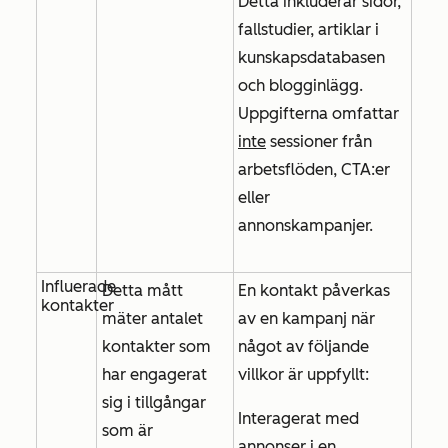
Detta inkluderar sidor,
fallstudier, artiklar i
kunskapsdatabasen
och blogginlägg.
Uppgifterna omfattar
inte
sessioner från
arbetsflöden, CTA:er
eller
annonskampanjer.
Influerade
Detta mått
En kontakt påverkas
kontakter
mäter antalet
av en kampanj när
kontakter som
något av följande
har engagerat
villkor är uppfyllt:
sig i tillgångar
Interagerat med
som är
annonser i en