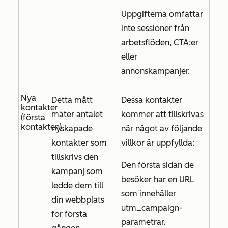
Uppgifterna omfattar
inte
sessioner från
arbetsflöden, CTA:er
eller
annonskampanjer.
Nya
Detta mått
Dessa kontakter
kontakter
mäter antalet
kommer att tillskrivas
(första
kontakten)
nyskapade
när något av följande
kontakter som
villkor är uppfyllda:
tillskrivs den
Den första sidan de
kampanj som
besöker har en URL
ledde dem till
som innehåller
din webbplats
utm_campaign-
för första
parametrar.