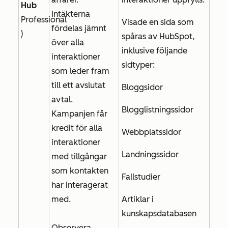
Hub
Intäkterna
Professional
Visade en sida som
fördelas jämnt
)
spåras av HubSpot,
över alla
inklusive följande
interaktioner
sidtyper:
som leder fram
till ett avslutat
Bloggsidor
avtal.
Blogglistningssidor
Kampanjen får
kredit för alla
Webbplatssidor
interaktioner
Landningssidor
med tillgångar
som kontakten
Fallstudier
har interagerat
med.
Artiklar i
kunskapsdatabasen
Observera