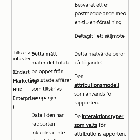
Besvarat ett e-
postmeddelande med
en-till-en-försäljning
Deltagit i ett säljmöte
Tillskrivna
Detta mått
Detta mätvärde beror
intäkter
mäter det totala
på följande:
beloppet från
(
Endast
Den
avslutade affärer
Marketing
attributionsmodell
som tillskrivs
Hub
som används för
kampanjen.
Enterprise
rapporten.
)
Data i den här
De
interaktionstyper
rapporten
som valts
för
inkluderar
inte
attributionsrapporten.