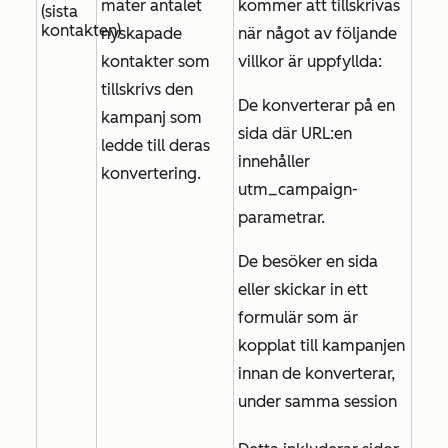
mäter antalet
kommer att tillskrivas
(sista
kontakten)
nyskapade
när något av följande
kontakter som
villkor är uppfyllda:
tillskrivs den
De konverterar på en
kampanj som
sida där URL:en
ledde till deras
innehåller
konvertering.
utm_campaign-
parametrar.
De besöker en sida
eller skickar in ett
formulär som är
kopplat till kampanjen
innan de konverterar,
under samma session