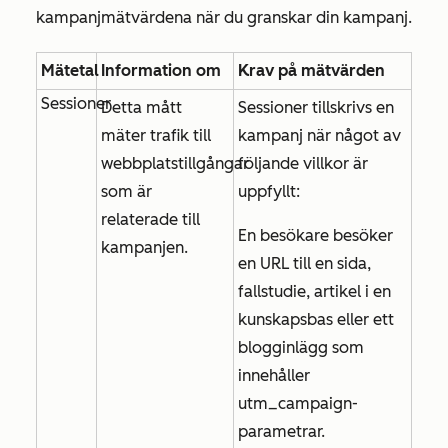
kampanjmätvärdena när du granskar din kampanj.
Mätetal
Information om
Krav på mätvärden
Sessioner
Detta mått
Sessioner tillskrivs en
mäter trafik till
kampanj när något av
webbplatstillgångar
följande villkor är
som är
uppfyllt:
relaterade till
En besökare besöker
kampanjen.
en URL till en sida,
fallstudie, artikel i en
kunskapsbas eller ett
blogginlägg som
innehåller
utm_campaign-
parametrar.