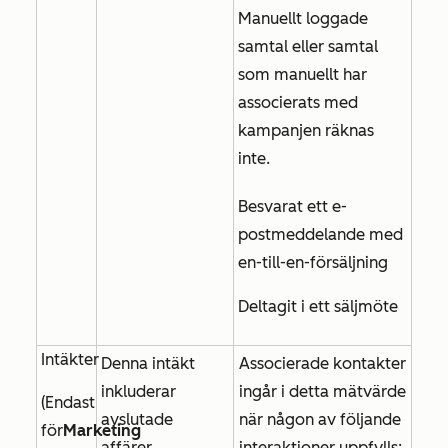
Manuellt loggade
samtal eller samtal
som manuellt har
associerats med
kampanjen räknas
inte.
Besvarat ett e-
postmeddelande med
en-till-en-försäljning
Deltagit i ett säljmöte
Intäkter
Denna intäkt
Associerade kontakter
inkluderar
ingår i detta mätvärde
(
Endast
avslutade
när någon av följande
för
Marketing
affärer.
interaktioner uppfylls: