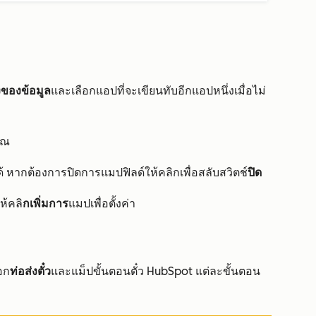
งของข้อมูล
และเลือกแอปที่จะเขียนทับอีกแอปหนึ่งเมื่อไม่
ุณ
 หากต้องการปิดการแมปฟิลด์ให้คลิกเพื่อสลับสวิตช์
ปิด
้คลิ
กเพิ่มการ
แมปเพื่อตั้งค่า
ือก
ท่อส่งตั๋ว
และแม็ปขั้นตอนตั๋ว HubSpot แต่ละขั้นตอน