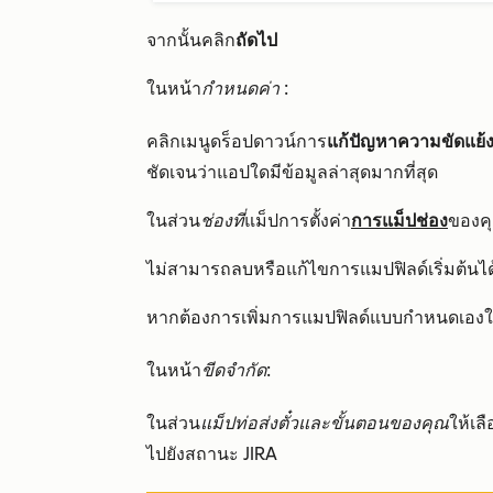
จากนั้นคลิก
ถัดไป
ในหน้า
กำหนดค่า
:
คลิกเมนูดร็อปดาวน์การ
แก้ปัญหาความขัดแย้
ชัดเจนว่าแอปใดมีข้อมูลล่าสุดมากที่สุด
ในส่วน
ช่องที่
แม็ปการ
ตั้งค่า
การแม็ปช่อง
ของค
ไม่สามารถลบหรือแก้ไขการแมปฟิลด์เริ่มต้นได้
หากต้องการเพิ่มการแมปฟิลด์แบบกำหนดเองให
ในหน้า
ขีดจำกัด
:
ในส่วน
แม็ปท่อส่งตั๋วและขั้นตอนของคุณ
ให้เล
ไปยังสถานะ JIRA