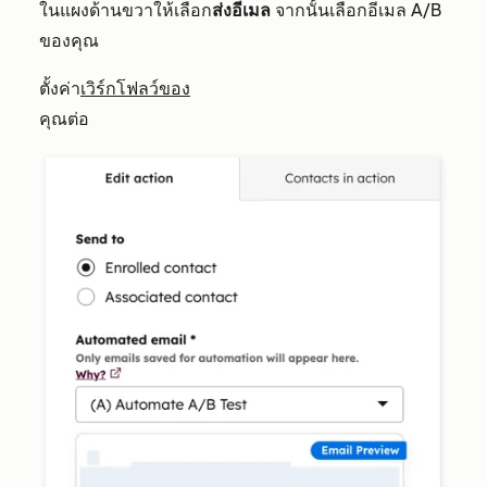
ในแผงด้านขวาให้เลือก
ส่งอีเมล
จากนั้นเลือกอีเมล A/B
ของคุณ
ตั้งค่า
เวิร์กโฟลว์ของ
คุณต่อ