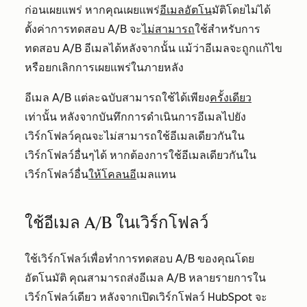
ก่อนเผยแพร่ หากคุณเผยแพร่
อีเมลอัตโน
มัติโดยไม่ได้
ตั้งค่าการทดสอบ A/B จะ
ไม่สามารถ
ใช้สำหรับการ
ทดสอบ A/B อีเมลได้หลังจากนั้น แม้ว่าอีเมลจะถูกแก้ไข
หรือยกเลิกการเผยแพร่ในภายหลัง
อีเมล A/B แต่ละฉบับสามารถใช้ได้เพียง
ครั้งเดียว
เท่านั้น หลังจากบันทึกการดำเนินการอีเมลไปยัง
เวิร์กโฟลว์คุณจะไม่สามารถใช้อีเมลเดียวกันใน
เวิร์กโฟลว์อื่นๆได้ หากต้องการใช้อีเมลเดียวกันใน
เวิร์กโฟลว์อื่น
ให้โคลนอี
เมลแทน
ใช้อีเมล A/B ในเวิร์กโฟลว์
ใช้เวิร์กโฟลว์เพื่อทำการทดสอบ A/B ของคุณโดย
อัตโนมัติ คุณสามารถส่งอีเมล A/B หลายรายการใน
เวิร์กโฟลว์เดียว หลังจากเปิดเวิร์กโฟลว์ HubSpot จะ