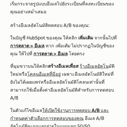
เริ่มกระจายรูปแบบอีเมลไปยังระเบียนที่ลงทะเบียนของ
คุณอย่างสม่ำเสมอ
สร้างอีเมลอัตโนมัติทดสอบ A/B ของคุณ:
ในบัญชี HubSpot ของคุณ ให้คลิก
เพิ่มเติม
จากนั้นไปที่
การตลาด
>
อีเมล
หาก
เพิ่มเติม
ไม่ปรากฏในบัญชีของ
คุณ ให้ไปที่
การตลาด
>
อีเมล
โดยตรง
ที่มุมขวาบนให้คลิก
สร้างอีเมลเพื่อส
ร้างอีเมลอัตโน
มัติ
ใหม่หรือ
โคลนอีเมลที่มีอยู่
เฉพาะอีเมลอัตโนมัติใหม่ที่
ยังไม่ได้เผยแพร่หรืออีเมลอัตโนมัติโคลนเท่านั้นที่
สามารถใช้เมื่อตั้งค่าอีเมลอัตโนมัติสำหรับการทดสอบ
A/B
ในตัวแก้ไขอีเมล
ให้เปิดใช้งานการทดสอบ A/B และ
กำหนดค่าตัวเลือกการทดสอบของคุณ
อีเมล A/B
อัตโนมัติจะถูกแจกจ่ายในแบบแยก 50/50