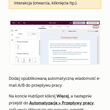
interakcja (otwarcia, kliknięcia itp.).
Dodaj opublikowaną automatyczną wiadomość e-
mail A/B do przepływu pracy
Na koncie HubSpot kliknij
Więcej
, a następnie
przejdź do
Automatyzacja
>
Przepływy pracy
.
Jeśli opcja
Więcej
się nie pojawia, przejdź