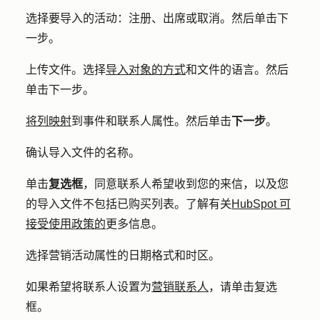
选择要导入的活动：
注册
、
出席
或
取消
。然后单击
下
一步
。
上传文件。选择
导入对象的方式
和文件的
语言
。然后
单击
下一步
。
将列映射
到事件和联系人属性。然后单击
下一步
。
确认导入文件的
名称
。
单击
复选框
，同意联系人希望收到您的来信，以及您
的导入文件不包括已购买列表。了解有关
HubSpot 可
接受使用政策的
更多信息。
选择营销活动属性的
日期格式
和
时区
。
如果希望将联系人设置为
营销联系人
，请单击
复选
框
。