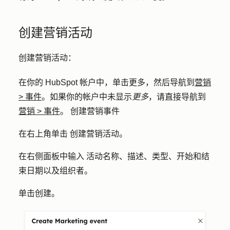
创建营销活动
创建营销活动：
在你的 HubSpot 帐户中，单击
更多
，然后导航到
营销
>
事件
。如果你的帐户中未显示
更多
，请直接导航到
营销
>
事件
。 创建营销事件
在右上角单击
创建营销活动
。
在右侧面板中输入
活动名称
、
描述
、
类型
、
开始
和
结
束日期
以及
组织者
。
单击
创建。