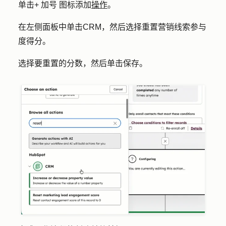
单击
+
加号
图标
添加
操作
。
在左侧面板中单击
CRM
，然后选择
重置营销线索参与
度得分
。
选择要重置的
分数
，然后单击
保存
。