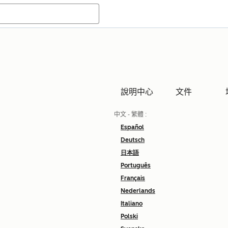
說明中心
文件
中文 - 繁體
:
Español
Deutsch
日本語
Português
Français
Nederlands
Italiano
Polski