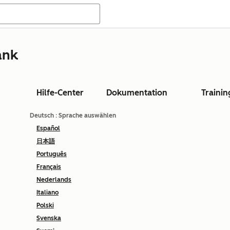
ank
Hilfe-Center
Dokumentation
Trainin
Deutsch
: Sprache auswählen
Español
日本語
Português
Français
Nederlands
Italiano
Polski
Svenska