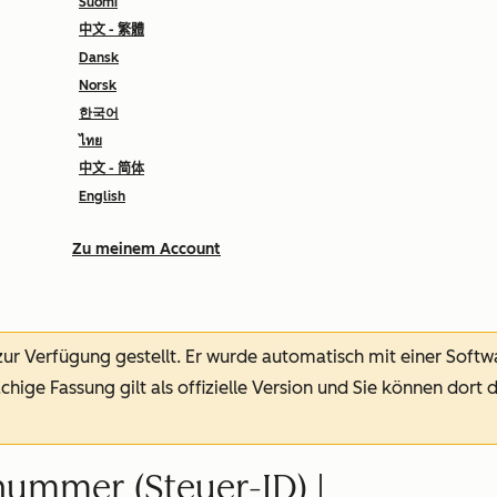
Suomi
中文 - 繁體
Dansk
Norsk
한국어
ไทย
中文 - 简体
English
Zu meinem Account
 zur Verfügung gestellt.
Er wurde automatisch mit einer Soft
chige Fassung gilt als offizielle Version und Sie können dort 
nummer (Steuer-ID) |