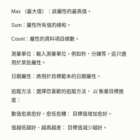
Max （最大值）：
該屬性的最高值。
Sum：
屬性所有值的總和。
Count：
屬性的資料項目總數。
測量單位：
輸入測量單位，例如秒、分鐘等。這只適
用於某些屬性。
日期屬性：
將用於目標範本的日期屬性。
追蹤方法：
選擇您喜歡的追蹤方法，
以
衡量目標進
度：
數值愈高愈好，愈低愈糟：
目標值增加愈好。
值越低越好、越高越差：
目標值減少越好。