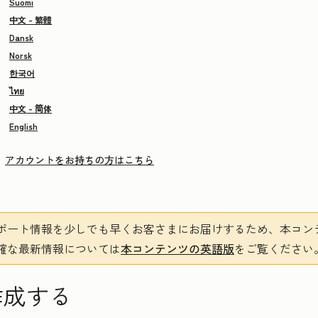
Suomi
中文 - 繁體
Dansk
Norsk
한국어
ไทย
中文 - 简体
English
アカウントをお持ちの方はこちら
ポート情報を少しでも早くお客さまにお届けするため、本コン
確な最新情報については
本コンテンツの英語版
をご覧ください
作成する