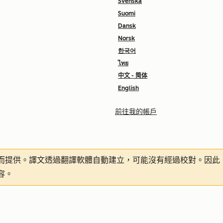
Svenska
Suomi
Dansk
Norsk
한국어
ไทย
中文 - 简体
English
前往我的帳戶
而提供。譯文透過翻譯軟體自動建立，可能沒有經過校對。因此
容。