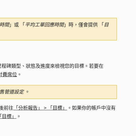
時間
」或 「
平均工單回應時間
」時，僅會提供 「
目
里程碑類型、狀態及進度來檢視您的目標。若要在
付費席位
。
售管道設定
。
後前往
「分析報告」
>
「目標」
。如果你的帳戶中沒有
「目標」
。