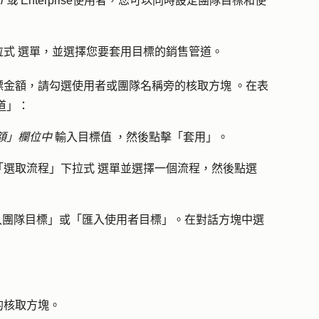
al 或
Enterprise
使用者，您可以同時設定團隊目標和使
拉式
選單，並選擇您要套用目標的
銷售管道
。
標金額，請勾選使用者或團隊名稱
旁的核取方塊
。在表
道
」：
額」欄位中
輸入
目標值
，然後點擊「
套用
」。
「
選取流程」下拉式
選單並選擇一個
流程
，然後點選
入團隊目標
」或「
匯入使用者目標
」。在對話方塊中選
的
核取方塊
。