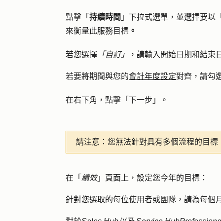
點擊「
持續時間
」下拉式選單，並選擇要以
來衡量此服務目標
。
若您選擇
「自訂」
，請輸入
開始日期
和
結束
若要將期間與您的
會計年度設定
對齊，請勾
在右下角，點擊「
下一步」。
請注意：
您無法針對具有多個流程的目標
在「
績效
」頁面上，設定您今年的目標：
針對您選取的每位使用者或團隊，請為每個