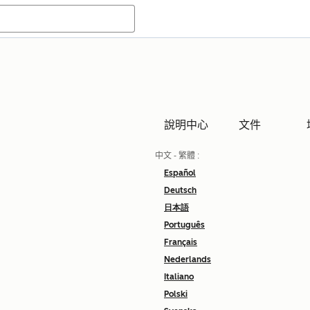
說明中心
文件
中文 - 繁體
:
Español
Deutsch
日本語
Português
Français
Nederlands
Italiano
Polski