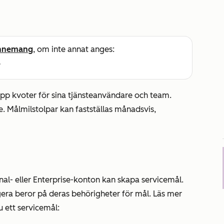
nnemang
, om inte annat anges:
e
upp kvoter för sina tjänsteanvändare och team.
ne. Målmilstolpar kan fastställas månadsvis,
al- eller Enterprise-konton kan skapa servicemål.
igera beror på deras
behörigheter för mål
. Läs mer
u ett servicemål: