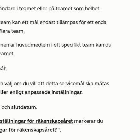
ndare i teamet eller på teamet som helhet.
eam kan ett mål endast tillämpas för ett enda
flera team.
men är huvudmedlem i ett specifikt team kan du
eamet.
ål:
h välj om du vill att detta servicemål ska mätas
ller enligt anpassade inställningar.
-
och
slutdatum
.
nställningar för räkenskapsåret
markerar du
ngar för räkenskapsåret?
”.