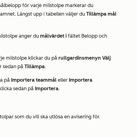
målbelopp för varje milstolpe markerar du
amnet. Längst upp i tabellen väljer du
Tillämpa mål
milstolpe anger du
målvärdet i
fältet Belopp
och
je milstolpe klickar du på
rullgardinsmenyn Välj
ar sedan på
Tillämpa
.
cka på
Importera teammål
eller
Importera
klicka sedan på
Importera
.
lpar som du vill ska utlösa en avisering för.