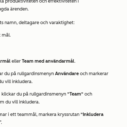
öka produktiviteten och effektiviteten i
ngda ärenden.
s namn, deltagare och varaktighet:
t mål.
armål
eller
Team med användarmål
.
ar du på rullgardinsmenyn
Användare
och markerar
 vill inkludera.
”
klickar du på rullgardinsmenyn
”Team”
och
 du vill inkludera.
mar i ett teammål, markera kryssrutan
”Inkludera
”.