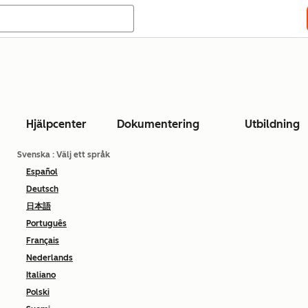
Hjälpcenter
Dokumentering
Utbildning
Svenska
: Välj ett språk
Español
Deutsch
日本語
Português
Français
Nederlands
Italiano
Polski