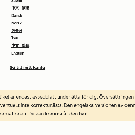
Suomi
中文 - 繁體
Dansk
Norsk
한국어
ไทย
中文 - 简体
English
Gå till mitt konto
ikel är endast avsedd att underlätta för dig. Översättningen
entuellt inte korrekturlästs. Den engelska versionen av denn
nformationen. Du kan komma åt den
här
.