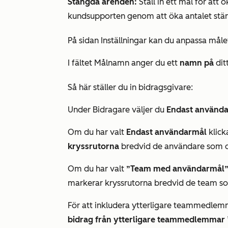
Stängda ärenden:
Ställ in ett mål för att 
kundsupporten genom att öka antalet stä
På sidan
Inställningar
kan du anpassa målet
I
fältet Målnamn
anger du ett
namn på
dit
Så här ställer du in bidragsgivare:
Under Bidragare väljer du
Endast använd
Om du har valt
Endast användarmål
klick
kryssrutorna
bredvid de användare som du
Om du har valt
”Team med användarmål
markerar kryssrutorna bredvid de team som
För att inkludera ytterligare teammedlem
bidrag från ytterligare teammedlemmar