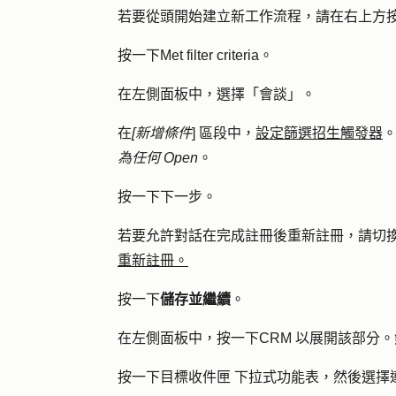
若要從頭開始建立新工作流程，請在右上方
按一下
Met filter criteria
。
在左側面板中，選擇「
會談
」。
在
[新增條件
] 區段中，
設定篩選招生觸發器
為任何 Open
。
按
一下下一步
。
若要允許對話在完成註冊後重新註冊，請切
重新註冊。
按一下
儲存並繼續
。
在左側面板中，按一下
CRM
以展開該部分。
按一下
目標收件匣
下拉式功能表，然後選擇