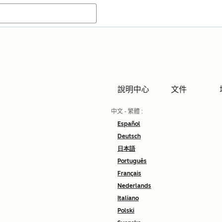
說明中心
文件
中文 - 繁體
:
Español
Deutsch
日本語
Português
Français
Nederlands
Italiano
Polski