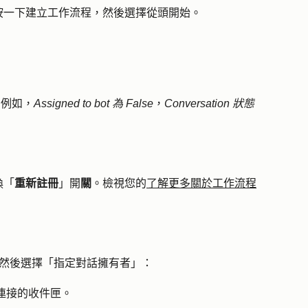
按一下
建立工作流程
，然後選擇
從頭開始
。
。例如，
Assigned to bot 為 False
，
Conversation 狀態
換「
重新註冊
」開
關
。檢視您的
了解更多關於工作流程
然後選擇「
指定對話擁有者」：
連接的收件匣
。