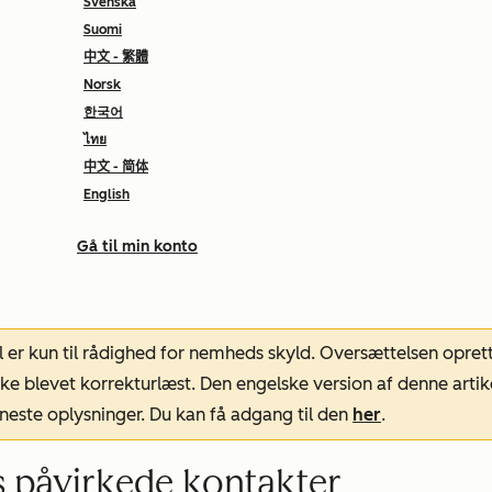
Svenska
Suomi
中文 - 繁體
Norsk
한국어
ไทย
中文 - 简体
English
Gå til min konto
l er kun til rådighed for nemheds skyld. Oversættelsen opret
ke blevet korrekturlæst. Den engelske version af denne artik
neste oplysninger. Du kan få adgang til den
her
.
 påvirkede kontakter