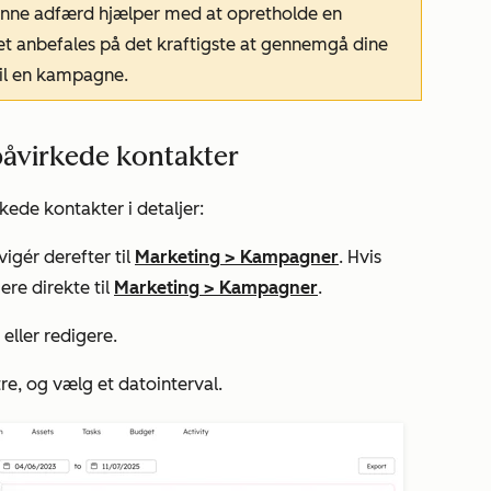
enne adfærd hjælper med at opretholde en
t anbefales på det kraftigste at gennemgå dine
 til en kampagne.
åvirkede kontakter
de kontakter i detaljer:
igér derefter til
Marketing
>
Kampagner
. Hvis
ere direkte til
Marketing
>
Kampagner
.
eller redigere.
tre, og vælg et datointerval.