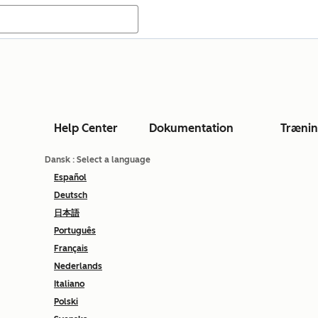
Help Center
Dokumentation
Træni
Dansk
: Select a language
Español
Deutsch
日本語
Português
Français
Nederlands
Italiano
Polski