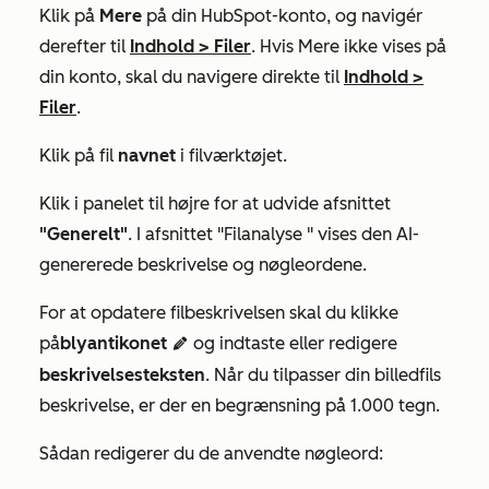
Klik på
Mere
på din HubSpot-konto, og navigér
derefter til
Indhold
>
Filer
. Hvis
Mere
ikke vises på
din konto, skal du navigere direkte til
Indhold
>
Filer
.
Klik på fil
navnet
i filværktøjet.
Klik i panelet til højre for at udvide afsnittet
"Generelt"
. I
afsnittet "Filanalyse
" vises den AI-
genererede beskrivelse og nøgleordene.
For at opdatere filbeskrivelsen skal du klikke
på
blyantikonet
og indtaste eller redigere
edit
beskrivelsesteksten
. Når du tilpasser din billedfils
beskrivelse, er der en begrænsning på 1.000 tegn.
Sådan redigerer du de anvendte nøgleord: