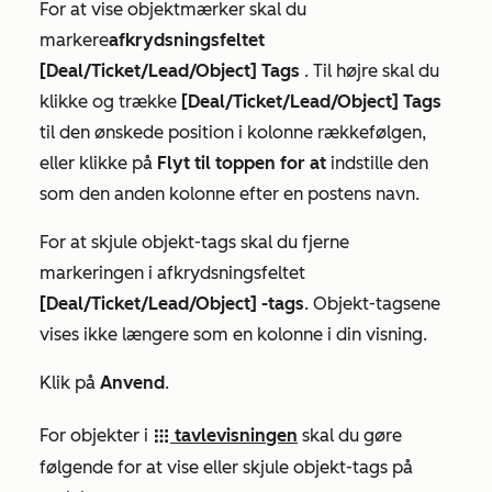
For at vise objektmærker skal du
markere
afkrydsningsfeltet
[
Deal/Ticket/Lead/Object]
Tags
. Til højre skal du
klikke og trække
[
Deal/Ticket/Lead/Object]
Tags
til den ønskede position i kolonne rækkefølgen,
eller klikke på
Flyt til toppen for at
indstille den
som den anden kolonne efter en postens navn.
For at skjule objekt-tags skal du fjerne
markeringen i afkrydsningsfeltet
[
Deal/Ticket/Lead/Object]
-tags
. Objekt-tagsene
vises ikke længere som en kolonne i din visning.
Klik på
Anvend
.
For objekter i
tavlevisningen
skal du gøre
grid
følgende for at vise eller skjule objekt-tags på