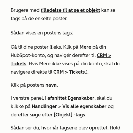
Brugere med
tilladelse til at se et objekt
kan se
tags på de enkelte poster.
Sådan vises en postens tags:
Gå til dine poster (f.eks. Klik på
Mere
på din
HubSpot-konto, og navigér derefter til
CRM
>
Tickets
. Hvis
Mere
ikke vises på din konto, skal du
navigere direkte til
CRM
>
Tickets
.).
Klik på postens
navn
.
I venstre panel, i
afsnittet Egenskaber
, skal du
klikke på
Handlinger
>
Vis alle egenskaber
og
derefter søge efter
[Objekt]
-tags
.
Sådan ser du, hvornår tagsene blev oprettet: Hold