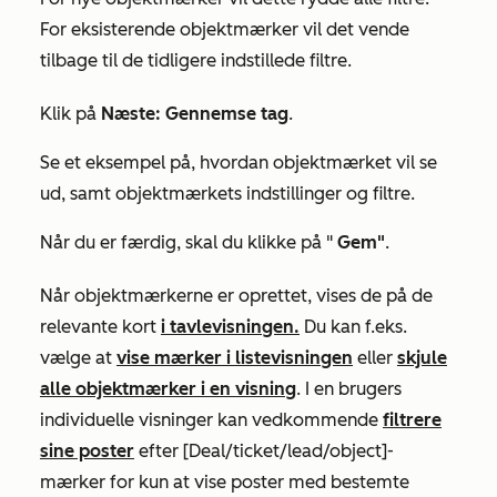
For eksisterende objektmærker vil det vende
tilbage til de tidligere indstillede filtre.
Klik på
Næste: Gennemse tag
.
Se et eksempel på, hvordan objektmærket vil se
ud, samt objektmærkets indstillinger og filtre.
Når du er færdig, skal du klikke på "
Gem"
.
Når objektmærkerne er oprettet, vises de på de
relevante kort
i tavlevisningen.
Du kan f.eks.
vælge at
vise mærker i listevisningen
eller
skjule
alle objektmærker i en visning
.
I en brugers
individuelle visninger kan vedkommende
filtrere
sine poster
efter [
Deal/ticket/lead/object]-
mærker
for kun at vise poster med bestemte