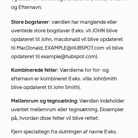
og
Efternavn
:
Store bogstaver
: værdien har manglende eller
uventede store bogstaver (f.eks. vil
JOHN
blive
opdateret til
John
,
macdonald
vil blive opdateret
til
MacDonald
,
EXAMPLE@HUBSPOT.com
vil blive
opdateret til
example@hubspot.com)
.
Kombinerede felter
: Værdierne for for- og
efternavn er kombineret (f.eks. ville
JohnSmith
blive opdateret til
John Smith
).
Mellemrum og tegnsætning
: Værdien indeholder
uventet mellemrum eller tegnsætning. Eksempler
på, hvordan disse felter vil blive rettet:
Fjern specialtegn fra slutningen af navne (f.eks.