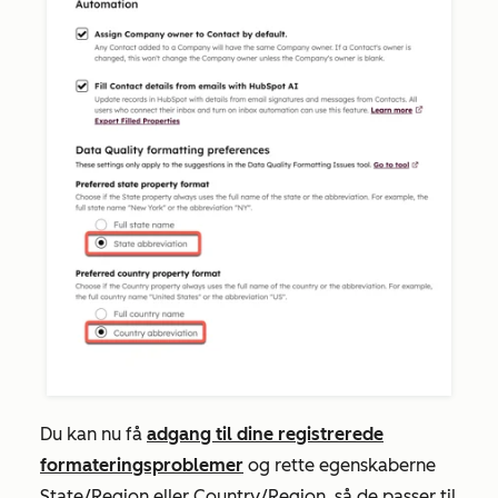
Du kan nu få
adgang til dine registrerede
formateringsproblemer
og rette egenskaberne
State/Region
eller
Country/Region
, så de passer til