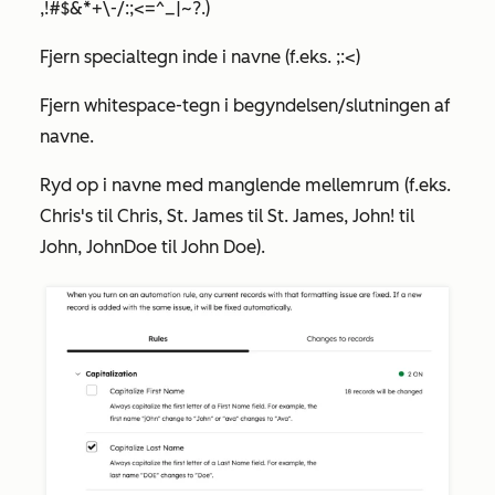
,!#$&*+\-/:;<=^_|~?.)
Fjern specialtegn inde i navne (f.eks. ;:<)
Fjern whitespace-tegn i begyndelsen/slutningen af
navne.
Ryd op i navne med manglende mellemrum (f.eks.
Chris's til Chris, St. James til St. James, John! til
John, JohnDoe til John Doe).