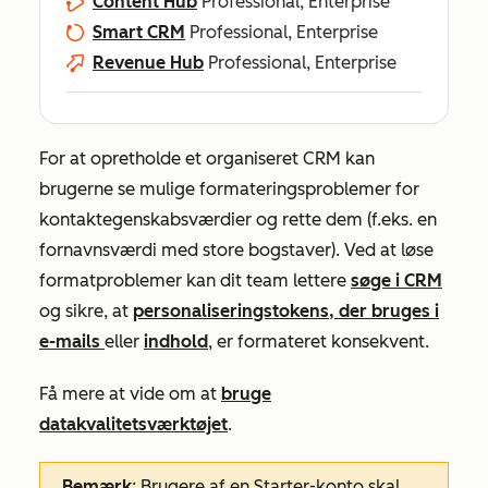
Content Hub
Professional, Enterprise
Smart CRM
Professional, Enterprise
Revenue Hub
Professional, Enterprise
For at opretholde et organiseret CRM kan
brugerne se mulige formateringsproblemer for
kontaktegenskabsværdier og rette dem (f.eks. en
fornavnsværdi
med store bogstaver). Ved at løse
formatproblemer kan dit team lettere
søge i CRM
og sikre, at
personaliseringstokens, der bruges i
e-mails
eller
indhold
, er formateret konsekvent.
Få mere at vide om at
bruge
datakvalitetsværktøjet
.
Bemærk
: Brugere af en
Starter-konto
skal