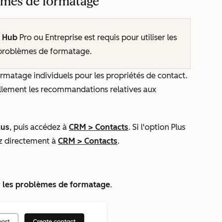
lèmes de formatage
a Hub
Pro
ou
Entreprise
est requis pour utiliser les
 problèmes de formatage.
matage individuels pour les propriétés de contact.
ellement les recommandations relatives aux
lus
, puis accédez à
CRM
>
Contacts
. Si l'option
Plus
z directement à
CRM
>
Contacts
.
r les problèmes de formatage
.