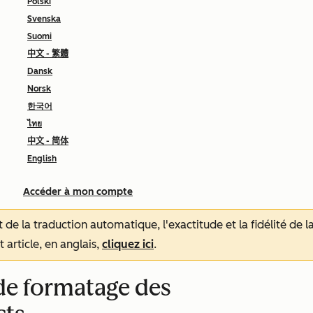
Polski
Svenska
Suomi
中文 - 繁體
Dansk
Norsk
한국어
ไทย
中文 - 简体
English
Accéder à mon compte
tat de la traduction automatique, l'exactitude et la fidélité de
 article, en anglais,
cliquez ici
.
de formatage des