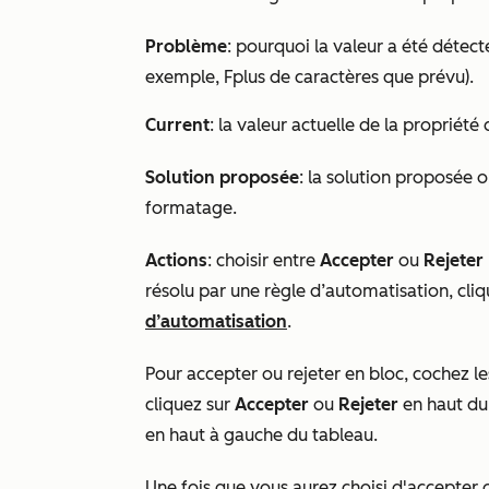
Problème
: pourquoi la valeur a été dét
exemple, F
plus de caractères que prévu
).
Current
: la valeur actuelle de la proprié
Solution proposée
: la solution proposée 
formatage.
Actions
: choisir entre
Accepter
ou
Rejeter
résolu par une règle d’automatisation, cli
d’automatisation
.
Pour accepter ou rejeter en bloc, cochez le
cliquez sur
Accepter
ou
Rejeter
en haut du 
en haut à gauche du tableau.
Une fois que vous aurez choisi d'accepter 