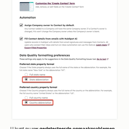
U kunt nu
uw gedetecteerde opmaakproblemen