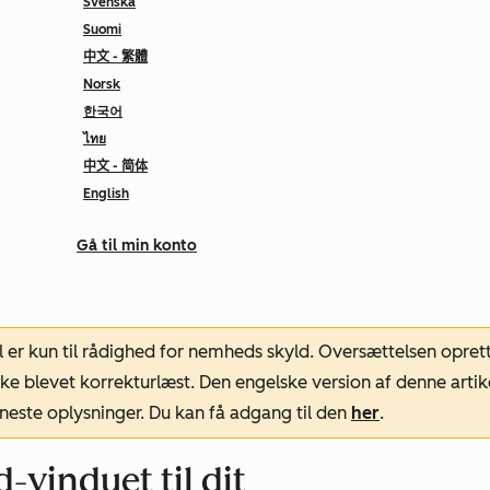
Svenska
Suomi
中文 - 繁體
Norsk
한국어
ไทย
中文 - 简体
English
Gå til min konto
l er kun til rådighed for nemheds skyld. Oversættelsen opret
ke blevet korrekturlæst. Den engelske version af denne artik
neste oplysninger. Du kan få adgang til den
her
.
vinduet til dit