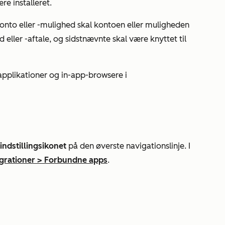
re installeret.
konto eller -mulighed skal kontoen eller muligheden
ller -aftale, og sidstnævnte skal være knyttet til
applikationer og in-app-browsere i
indstillingsikonet
på den øverste navigationslinje. I
egrationer
>
Forbundne apps
.