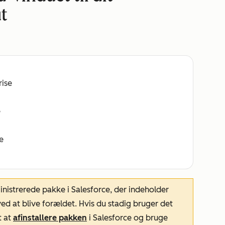
t
rise
e
e
istrerede pakke i Salesforce, der indeholder
d at blive forældet. Hvis du stadig bruger det
t at
afinstallere pakken
i Salesforce og bruge