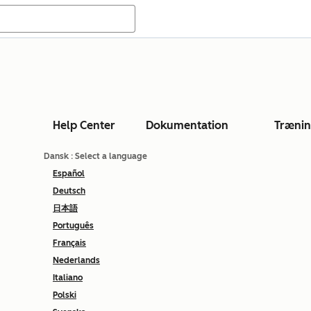
Help Center
Dokumentation
Træni
Dansk
: Select a language
Español
Deutsch
日本語
Português
Français
Nederlands
Italiano
Polski