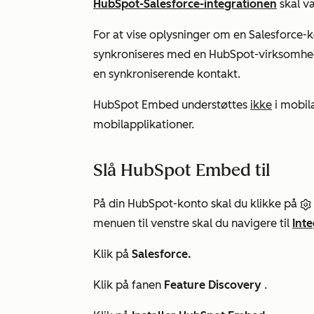
HubSpot-Salesforce-integrationen
skal væ
For at vise oplysninger om en Salesforce-
synkroniseres med en HubSpot-virksomhed e
en synkroniserende kontakt.
HubSpot Embed understøttes
ikke
i mobil
mobilapplikationer.
Slå HubSpot Embed til
På din HubSpot-konto skal du klikke på
menuen til venstre skal du navigere til
Int
Klik på
Salesforce.
Klik på fanen
Feature Discovery
.