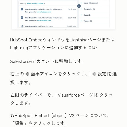
HubSpot EmbedウィンドウをLightningページまたは
Lightningアプリケーションに追加するには:
Salesforceアカウントに移動します。
右上の
歯車アイコン
をクリックし、[
設定
]を選
settings
settings
択します。
左側のサイドバーで、[
Visualforceページ
]をクリッ
クします。
各HubSpot_Embed_[object]_V2
ページについて、
「編集」を
クリックします。