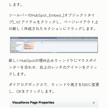
します。
ツールバーの
HubSpot_Embed_[オブジェクトタイ
プ]_V2
アイテムをクリックし、ページレイアウト上
の
新しく作成された
セクションにドラッグします。
新しいHubSpotの埋め込みウィンドウにマウスポイ
ンターを合わせ、右上の
レンチのアイコン
をクリッ
クします。
ダイアログボックスで、ウィンドウ
高さ
を
500
に変更
し、
OK
をクリックします。