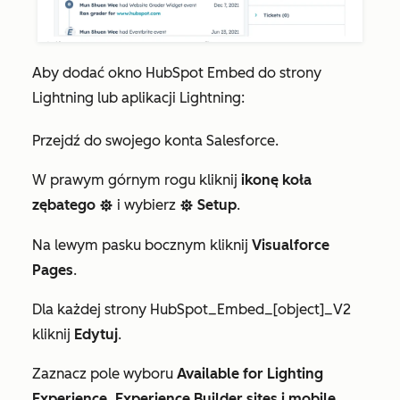
Aby dodać okno HubSpot Embed do strony
Lightning lub aplikacji Lightning:
Przejdź do swojego konta Salesforce.
W prawym górnym rogu kliknij
ikonę koła
zębatego
i wybierz
Setup
.
settings
settings
Na lewym pasku bocznym kliknij
Visualforce
Pages
.
Dla każdej strony
HubSpot_Embed_[object]_V2
kliknij
Edytuj
.
Zaznacz pole wyboru
Available for Lighting
Experience, Experience Builder sites i mobile