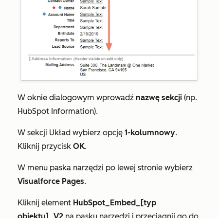
W oknie dialogowym wprowadź
nazwę sekcji
(np.
HubSpot Information).
W sekcji
Układ
wybierz opcję
1-kolumnowy
.
Kliknij przycisk
OK
.
W menu paska narzędzi po lewej stronie wybierz
Visualforce Pages
.
Kliknij element
HubSpot_Embed_[typ
obiektu]_V2
na pasku narzędzi i przeciągnij go do