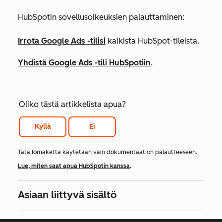
HubSpotin sovellusoikeuksien palauttaminen:
Irrota Google Ads -tilisi
kaikista HubSpot-tileistä.
Yhdistä Google Ads -tili HubSpotiin
.
Oliko tästä artikkelista apua?
Kyllä
Ei
Tätä lomaketta käytetään vain dokumentaation palautteeseen.
Lue, miten saat apua HubSpotin kanssa
.
Asiaan liittyvä sisältö