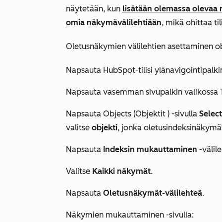
näytetään, kun
lisätään olemassa olevaa
omia näkymävälilehtiään
, mikä ohittaa ti
Oletusnäkymien välilehtien asettaminen obj
Napsauta HubSpot-tilisi ylänavigointipalk
Napsauta vasemman sivupalkin valikossa
Napsauta
Objects (Objektit
) -sivulla
Select
valitse
objekti
, jonka oletusindeksinäkymä
Napsauta
Indeksin mukauttaminen
-välil
Valitse
Kaikki näkymät
.
Napsauta
Oletusnäkymät-välilehteä
.
Näkymien mukauttaminen -sivulla: