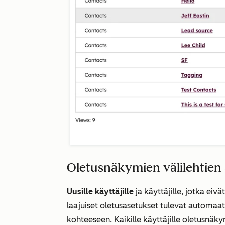
Oletusnäkymien välilehtien
Uusille käyttäjille
ja käyttäjille, jotka eivä
laajuiset oletusasetukset tulevat automaatt
kohteeseen. Kaikille käyttäjille oletusnäk