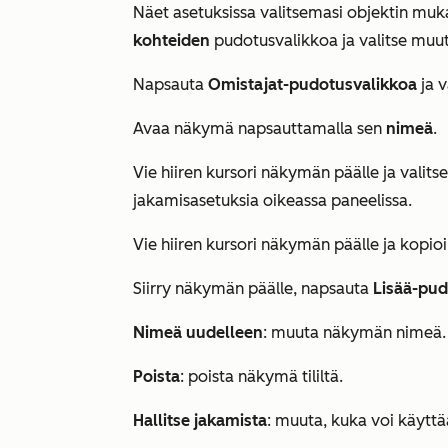
Näet asetuksissa valitsemasi objektin mu
kohteiden
pudotusvalikkoa ja valitse muu
Napsauta
Omistajat-pudotusvalikkoa
ja v
Avaa näkymä napsauttamalla sen
nimeä
.
Vie hiiren kursori näkymän päälle ja valits
jakamisasetuksia oikeassa paneelissa.
Vie hiiren kursori näkymän päälle ja kopio
Siirry näkymän päälle, napsauta
Lisää-pud
Nimeä uudelleen
: muuta näkymän nimeä.
Poista
: poista näkymä tililtä.
Hallitse jakamista
: muuta, kuka voi käytt