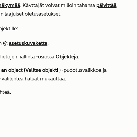
 näkymää
. Käyttäjät voivat milloin tahansa
päivittää
lin laajuiset oletusasetukset.
ektille:
in
asetuskuvaketta
.
Tietojen hallinta
-osiossa
Objekteja
.
 an object (Valitse objekti
) -pudotusvalikkoa ja
-välilehteä haluat mukauttaa.
ehteä.