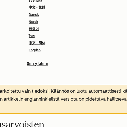
Svenska
中文 - 繁體
Dansk
Norsk
한국어
ไทย
中文 - 简体
English
Siirry tiliini
koitettu vain tiedoksi. Käännös on luotu automaattisesti kää
n artikkelin englanninkielistä versiota on pidettävä hallitsev
usarvoisten