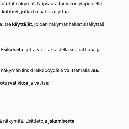
kautetut näkymät. Napsauta taulukon yläpuolella
t
kohteet
, jotka haluat sisällyttää.
alitse
käyttäjät
, joiden näkymät haluat sisällyttää.
e
Esikatselu
, jotta voit tarkastella suodattimia ja
i näkymän linkki leikepöydälle valitsemalla
Jaa
.
otusvalikkoa
ja valitse:
ää näkymää. Lisätietoja
jakamisesta
.