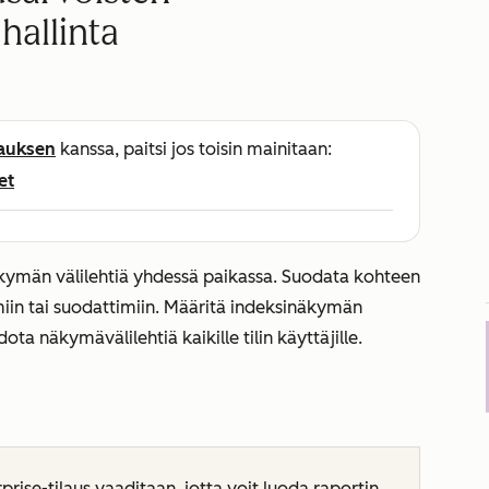
hallinta
lauksen
kanssa, paitsi jos toisin mainitaan:
et
näkymän välilehtiä yhdessä paikassa. Suodata kohteen
iin tai suodattimiin. Määritä indeksinäkymän
dota näkymävälilehtiä kaikille tilin käyttäjille.
prise-tilaus
vaaditaan, jotta voit luoda raportin