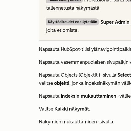
tallennetusta näkymästä.
Super Admin
Käyttöoikeudet edellytetään
joita et omista.
Napsauta HubSpot-tilisi ylänavigointipalk
Napsauta vasemmanpuoleisen sivupalkin 
Napsauta
Objects (Objektit
) -sivulla
Select
valitse
objekti
, jonka indeksinäkymän välil
Napsauta
Indeksin mukauttaminen
-välil
Valitse
Kaikki näkymät
.
Näkymien mukauttaminen -sivulla: