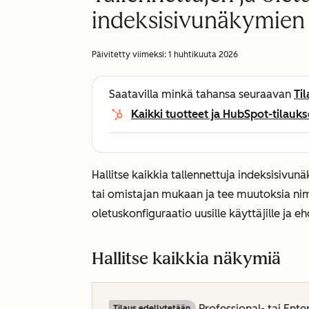
indeksisivunäkymien 
Päivitetty viimeksi:
1 huhtikuuta 2026
Saatavilla minkä tahansa seuraavan
Ti
Kaikki tuotteet ja HubSpot-tilauks
Hallitse kaikkia tallennettuja indeksisivu
tai omistajan mukaan ja tee muutoksia nim
oletuskonfiguraatio uusille käyttäjille ja eh
Hallitse kaikkia näkymiä
Professional-
tai
Enter
Tilaus edellytetään