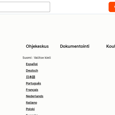
Ohjekeskus
Dokumentointi
Kou
Suomi
: Valitse kieli
Español
Deutsch
日本語
Português
Français
Nederlands
Italiano
Polski