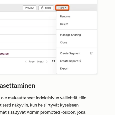
 asettaminen
t ole mukauttaneet indeksisivun välilehtiä, tilin
isesti näkyviin, kun he siirtyvät kyseiseen
ymät sisältyvät
Admin promoted
-osioon, joka