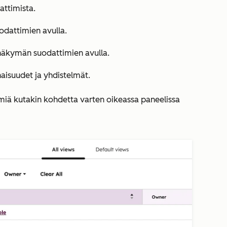
attimista.
odattimien avulla.
i näkymän suodattimien avulla.
aisuudet ja yhdistelmät.
miä kutakin kohdetta varten oikeassa paneelissa