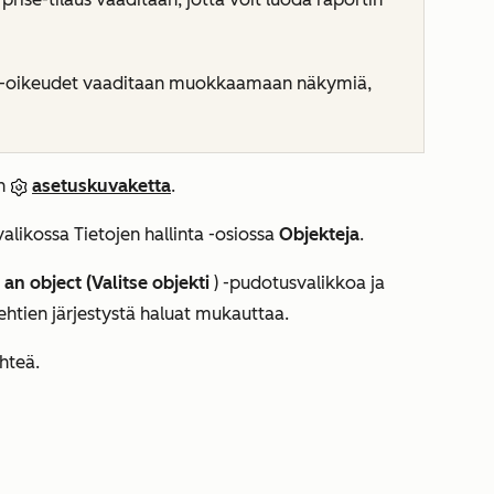
-oikeudet vaaditaan muokkaamaan näkymiä,
in
asetuskuvaketta
.
valikossa
Tietojen hallinta
-osiossa
Objekteja
.
 an object (Valitse objekti
) -pudotusvalikkoa ja
ehtien järjestystä haluat mukauttaa.
ehteä.