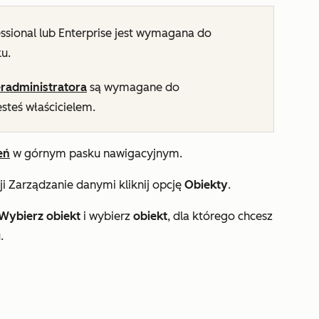
essional
lub
Enterprise
jest wymagana do
u.
radministratora
są wymagane do
steś właścicielem.
eń
w górnym pasku nawigacyjnym.
ji
Zarządzanie danymi
kliknij opcję
Obiekty
.
Wybierz obiekt
i wybierz
obiekt
, dla którego chcesz
.