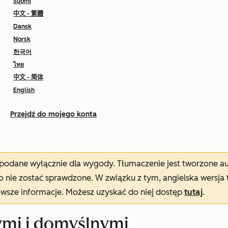
Suomi
中文 - 繁體
Dansk
Norsk
한국어
ไทย
中文 - 简体
English
Przejdź do mojego konta
t podane wyłącznie dla wygody. Tłumaczenie jest tworzone 
nie zostać sprawdzone. W związku z tym, angielska wersja 
owsze informacje. Możesz uzyskać do niej dostęp
tutaj
.
ymi i domyślnymi