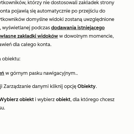
ytkowników, którzy nie dostosowali zakładek strony
onta pojawią się automatycznie po przejściu do
żytkowników domyślne widoki zostaną uwzględnione
, wyświetlanej podczas
dodawania istniejącego
 własne zakładki widoków
w dowolnym momencie,
wień dla całego konta.
 obiektu:
eń
w górnym pasku nawigacyjnym..
ji
Zarządzanie danymi
kliknij opcję
Obiekty
.
Wybierz obiekt
i wybierz
obiekt
, dla którego chcesz
su.