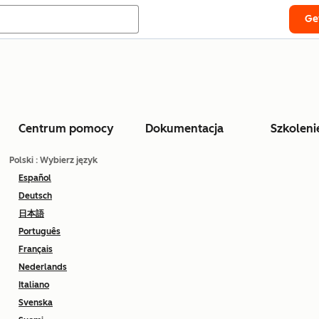
Ge
Centrum pomocy
Dokumentacja
Szkoleni
Polski
: Wybierz język
Español
Deutsch
日本語
Português
Français
Nederlands
Italiano
Svenska