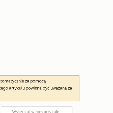
automatycznie za pomocą
tego artykułu powinna być uważana za