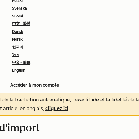
Polski
Svenska
Suomi
中文 - 繁體
Dansk
Norsk
한국어
ไทย
中文 - 简体
English
Accéder à mon compte
tat de la traduction automatique, l'exactitude et la fidélité de
 article, en anglais,
cliquez ici
.
 d'import