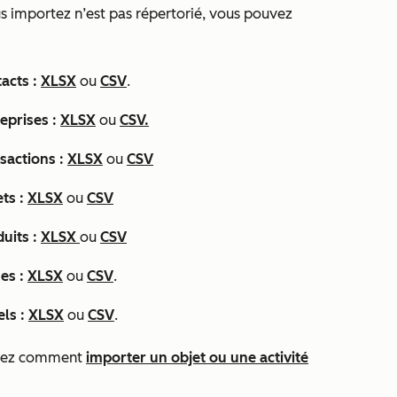
vous importez n’est pas répertorié, vous pouvez
acts :
XLSX
ou
CSV
.
reprises :
XLSX
ou
CSV.
sactions :
XLSX
ou
CSV
ts :
XLSX
ou
CSV
uits :
XLSX
ou
CSV
es :
XLSX
ou
CSV
.
ls :
XLSX
ou
CSV
.
uvrez comment
importer un objet ou une activité