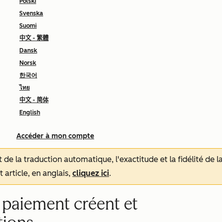
Polski
Svenska
Suomi
中文 - 繁體
Dansk
Norsk
한국어
ไทย
中文 - 简体
English
Accéder à mon compte
tat de la traduction automatique, l'exactitude et la fidélité de
 article, en anglais,
cliquez ici
.
 paiement créent et