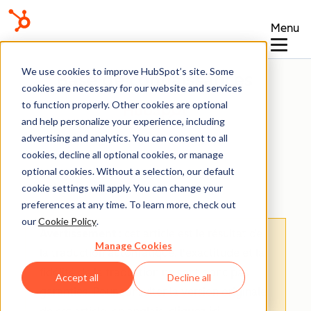
Menu
We use cookies to improve HubSpot’s site. Some
Base de connaissances
cookies are necessary for our website and services
to function properly. Other cookies are optional
and help personalize your experience, including
advertising and analytics. You can consent to all
cookies, decline all optional cookies, or manage
optional cookies. Without a selection, our default
Contrats
cookie settings will apply. You can change your
preferences at any time. To learn more, check out
our
Cookie Policy
.
Avertissement
: cet article est le résultat de
Manage Cookies
la traduction automatique, l'exactitude et la
fidélité de la traduction ne sont donc pas
Accept all
Decline all
garanties.
Pour consulter la version originale