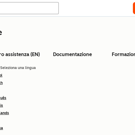
e
ro assistenza (EN)
Documentazione
Formazio
: Seleziona una lingua
ol
ch
guês
is
lands
ka