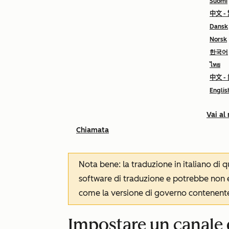
Suomi
中文 -
Dansk
Norsk
한국어
ไทย
中文 -
Englis
Vai al
Chiamata
Nota bene: la traduzione in italiano di
software di traduzione e potrebbe non es
come la versione di governo contenente 
Impostare un canale d