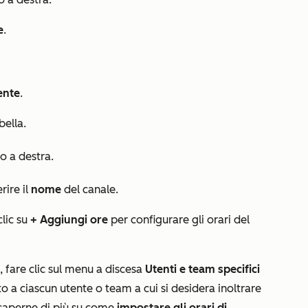
e
.
ente
.
bella.
o a destra.
ire il
nome
del canale.
clic su
+ Aggiungi ore
per configurare gli orari del
,
fare clic sul menu a discesa
Utenti e team specifici
o a ciascun utente o team a cui si desidera inoltrare
r saperne di più su come
impostare gli orari di