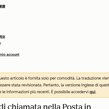
 繁體
 简体
h
 mio account
 questo articolo è fornita solo per comodità. La traduzione v
sere stata revisionata. Pertanto, la versione inglese di ques
le informazioni più recenti. È possibile accedervi
qui
.
i chiamata nella Posta in