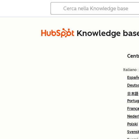
Knowledge bas
Cent
Italiano
Españ
Deuts
日本語
Portu
França
Neder
Polski
Svens