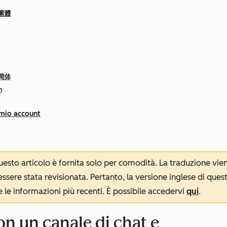
 繁體
 简体
h
 mio account
 questo articolo è fornita solo per comodità. La traduzione v
sere stata revisionata. Pertanto, la versione inglese di ques
le informazioni più recenti. È possibile accedervi
qui
.
on un canale di chat e