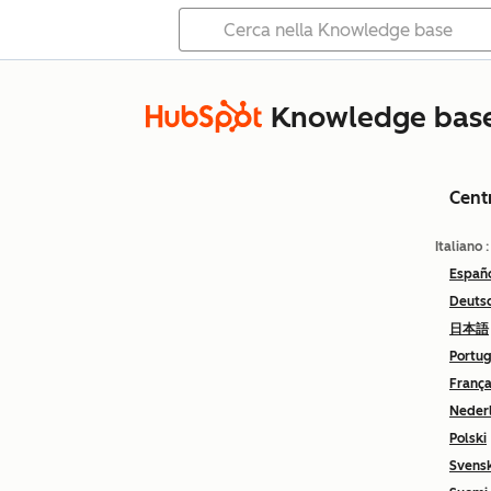
Knowledge bas
Cent
Italiano
Españ
Deuts
日本語
Portu
França
Neder
Polski
Svens