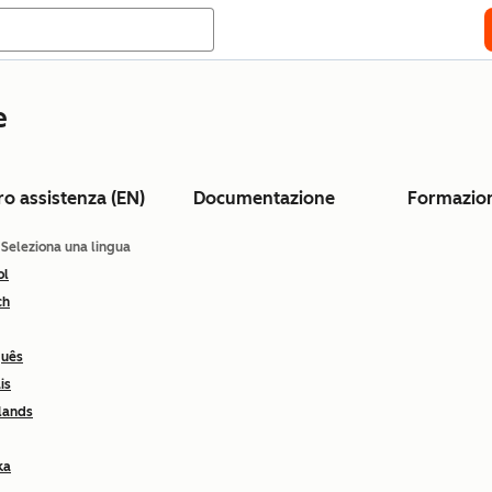
e
ro assistenza (EN)
Documentazione
Formazio
: Seleziona una lingua
ol
ch
guês
is
lands
ka