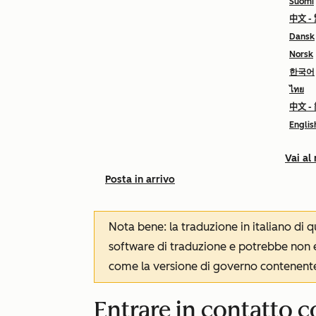
Suomi
中文 -
Dansk
Norsk
한국어
ไทย
中文 -
Englis
Vai al
Posta in arrivo
Nota bene: la traduzione in italiano di
software di traduzione e potrebbe non es
come la versione di governo contenente 
Entrare in contatto c