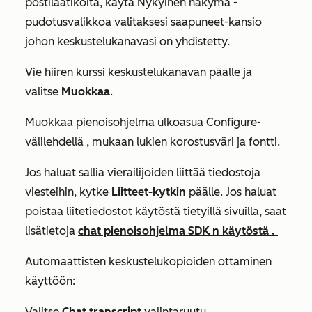
postilaatikoita, käytä
Nykyinen näkymä
-
pudotusvalikkoa valitaksesi saapuneet-kansio
johon keskustelukanavasi on yhdistetty.
Vie hiiren kurssi keskustelukanavan päälle ja
valitse
Muokkaa
.
Muokkaa pienoisohjelma ulkoasua
Configure-
välilehdellä
, mukaan lukien korostusväri ja fontti.
Jos haluat sallia vierailijoiden liittää tiedostoja
viesteihin, kytke
Liitteet-kytkin
päälle. Jos haluat
poistaa liitetiedostot käytöstä tietyillä sivuilla, saat
lisätietoja
chat pienoisohjelma SDK n käytöstä .
Automaattisten keskustelukopioiden ottaminen
käyttöön:
Valitse
Chat transcript
valintaruutu.