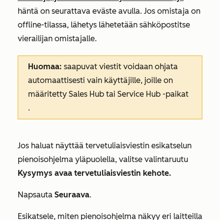
häntä on seurattava eväste avulla. Jos omistaja on
offline-tilassa, lähetys lähetetään sähköpostitse
vierailijan omistajalle.
Huomaa:
saapuvat viestit voidaan ohjata
automaattisesti vain käyttäjille, joille on
määritetty
Sales Hub tai Service Hub -paikat
.
Jos haluat näyttää tervetuliaisviestin esikatselun
pienoisohjelma yläpuolella, valitse
valintaruutu
Kysymys avaa tervetuliaisviestin kehote.
Napsauta
Seuraava
.
Esikatsele, miten pienoisohjelma näkyy eri laitteilla