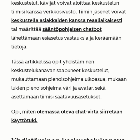
keskustelut, kävijät voivat aloittaa keskustelun
tiimisi kanssa verkkosivusto. Tiimin jäsenet voivat
keskustella asiakkaiden kanssa reaaliaikaisesti
tai määrittää
sääntöpohjaisen chatbot
lähettämään esiasetus vastauksia ja keräämään
tietoja.
Tässä artikkelissa opit yhdistäminen
keskustelukanavan saapuneet keskustelut,
mukauttamaan pienoisohjelma ulkoasua, mukaan
lukien pienoisohjelma väri ja avatar, sekä
asettamaan tiimisi saatavuusasetukset.
Opi, miten
olemassa oleva chat-virta siirretään
käyttötuki.