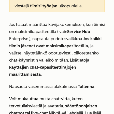
viestejä
tiimisi työajan
ulkopuolella.
Jos haluat määrittää kävijäkokemuksen, kun tiimisi
on maksimikapasiteetilla ( vain
Service Hub
Enterprise
), napsauta pudotusvalikkoa
Jos kaikki
tiimin jäsenet ovat maksimikapasiteetilla,
ja
valitse, näytetäänkö odotusviesti, piilotetaanko
chat-käynnistin vai eikö mitään. Lisätietoja
käyttäjien chat-kapasiteettirajojen
määrittämisestä
.
Napsauta vasemmassa alakulmassa
Tallenna
.
Voit mukauttaa muita chat-virta, kuten
tervetuliaisviestiä ja avataria,
sääntöpohjaisen
chatbot tai
live-chat
Näytä-välilehdellä
. Lue lisää