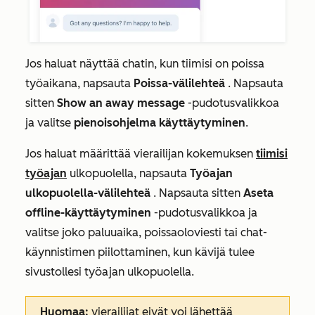
Jos haluat näyttää chatin, kun tiimisi on poissa
työaikana, napsauta
Poissa-välilehteä
. Napsauta
sitten
Show an away message
-pudotusvalikkoa
ja valitse
pienoisohjelma käyttäytyminen
.
Jos haluat määrittää vierailijan kokemuksen
tiimisi
työajan
ulkopuolella, napsauta
Työajan
ulkopuolella-välilehteä
. Napsauta sitten
Aseta
offline-käyttäytyminen
-pudotusvalikkoa ja
valitse joko paluuaika, poissaoloviesti tai chat-
käynnistimen piilottaminen, kun kävijä tulee
sivustollesi työajan ulkopuolella.
Huomaa:
vierailijat eivät voi lähettää