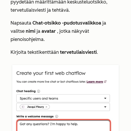
pyydetään määrittämään keskusteluotsikko,
tervetuliaisviesti ja tehtävä.
Napsauta
Chat-otsikko -pudotusvalikkoa
ja
valitse
nimi
ja
avatar
, jotka näkyvät
pienoisohjelma.
Kirjoita tekstikenttään
tervetuliaisviesti
.