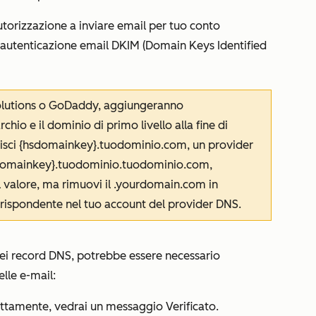
orizzazione a inviare email per tuo conto
l'autenticazione email DKIM (Domain Keys Identified
olutions o GoDaddy, aggiungeranno
io e il dominio di primo livello alla fine di
isci
{hsdomainkey}.tuodominio.com
, un provider
domainkey}.tuodominio.tuodominio.com
,
 valore, ma rimuovi il
.yourdomain.com
in
rrispondente nel tuo account del provider DNS.
ei record DNS, potrebbe essere necessario
elle e-mail:
rettamente, vedrai un messaggio
Verificato
.