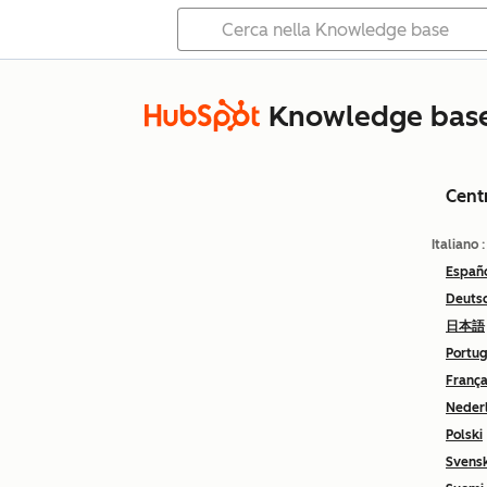
Knowledge bas
Cent
Italiano
Españ
Deuts
日本語
Portu
França
Neder
Polski
Svens