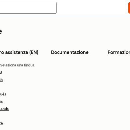
e
ro assistenza (EN)
Documentazione
Formazio
: Seleziona una lingua
ol
ch
guês
is
lands
ka