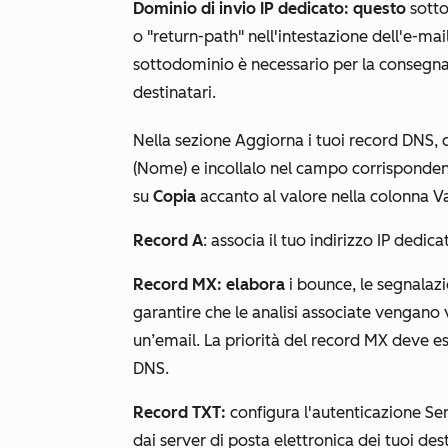
Dominio di invio IP dedicato: questo
sott
o
"return-path"
nell'intestazione dell'e-mail
sottodominio è necessario per la consegna d
destinatari.
Nella sezione
Aggiorna i tuoi record DNS
, 
(Nome)
e incollalo nel campo corrispondent
su
Copia
accanto al valore nella colonna
V
Record A
: associa il tuo indirizzo IP dedic
Record MX: elabora
i bounce, le segnalazi
garantire che le analisi associate vengano 
un’email. La priorità del record MX deve 
DNS.
Record TXT:
configura l'autenticazione Sen
dai server di posta elettronica dei tuoi dest