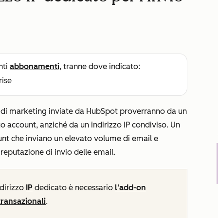
nti
abbonamenti
, tranne dove indicato:
rise
il di marketing inviate da HubSpot proverranno da un
uo account, anziché da un indirizzo IP condiviso. Un
count che inviano un elevato volume di email e
reputazione di invio delle email.
ndirizzo
IP
dedicato è necessario
l’add-on
transazionali
.