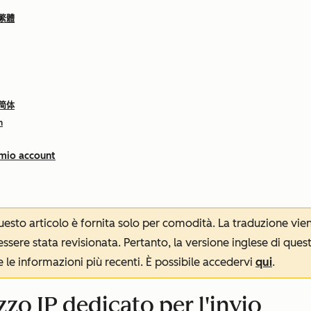
 繁體
 简体
h
 mio account
 questo articolo è fornita solo per comodità. La traduzione v
sere stata revisionata. Pertanto, la versione inglese di ques
le informazioni più recenti. È possibile accedervi
qui
.
zzo IP dedicato per l'invio