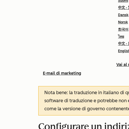
Suomi
中文 -
Dansk
Norsk
한국어
ไทย
中文 -
Englis
Vai al
E-mail di marketing
Nota bene: la traduzione in italiano di
software di traduzione e potrebbe non es
come la versione di governo contenente 
Configurare un indiri