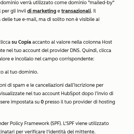
odominio verrà utilizzato come dominio
"mailed-by"
 per gli invii
di marketing
e
transazionali
. Il
elle tue e-mail, ma di solito non è visibile ai
clicca
su Copia
accanto al valore nella colonna
Host
e nel tuo account del provider DNS. Quindi, clicca
alore
e incollalo nel campo corrispondente:
ato al tuo dominio.
oni di spam e le cancellazioni dall’iscrizione per
visualizzate nel tuo account HubSpot dopo l’invio di
essere impostata su
0
presso il tuo provider di hosting
der Policy Framework (SPF). L'SPF viene utilizzato
inatari per verificare l'identità del mittente.