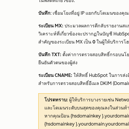
ในฟิลด์ที่เกี่ยวข้อง:
บันทึก
: เชื่อมโยงที่อยู่ IP แยกกับโดเมนของคุณ
ระเบียน MX:
ประมวลผลการตีกลับรายงานสแปมแ
วิเคราะห์ที่เกี่ยวข้องจะปรากฏในบัญชี HubSp
สำคัญของระเบียน MX เป็น
0
ในผู้ให้บริการ
บันทึก TXT:
ตั้งค่าการตรวจสอบสิทธิ์กรอบนโยบายผ
ยืนยันตัวตนของผู้ส่ง
ระเบียน CNAME:
ให้สิทธิ์ HubSpot ในการส่
สำหรับการตรวจสอบสิทธิ์อีเมล DKIM (Domain 
โปรดทราบ:
ผู้ให้บริการบางรายเช่น Netw
และโดเมนระดับบนสุดของคุณลงในส่วนท้ายขอ
หากคุณป้อน
{hsdomainkey }.yourdomain
{hsdomainkey }.yourdomain.yourdoma