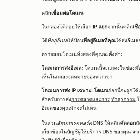
คลิ
กเชื่อมต่อโดเมน
ในกล่องโต้ตอบให้เลือก
IP แยก
จากนั้นคลิก
เชื
ใต้
ที่อยู่อีเมล
ให้ป้อน
ที่อยู่อีเมลที่คุณ
ใช้ส่งอีเม
ตรวจสอบโดเมนทั้งสองที่คุณจะตั้งค่า:
โดเมนการส่งอีเมล:
โดเมนนี้จะแสดงในช่อง
ที
เห็นในกล่องจดหมายของพวกเขา
โดเมนการส่ง IP เฉพาะ: โดเมน
ย่อยนี้จะถูกใช้
สำหรับการส่ง
การตลาดและการ
ทำธุรกรรม
โ
อีเมลของคุณมักจะไม่เห็น
ในส่วน
อัพเดทเรคคอร์ด DNS
ให้คลิก
คัดลอก
ถ
เกี่ยวข้องในบัญชีผู้ให้บริการ DNS ของคุณ จาก