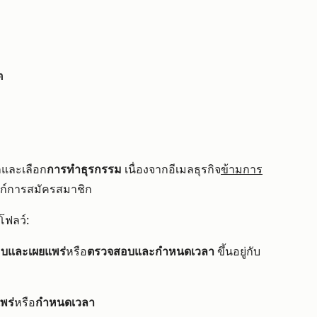
ต
กและเลือก
การทำธุรกรรม
เนื่องจากอีเมลธุรกิจ
ข้ามการ
งก์การสมัครสมาชิก
กโฟลว์:
บและเผยแพร่
หรือ
ตรวจสอบและกำหนดเวลา
ขึ้นอยู่กับ
พร่
หรือ
กำหนดเวลา