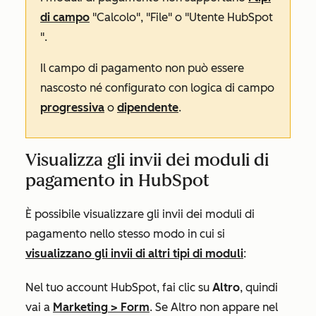
di campo
"Calcolo
",
"File
" o
"Utente HubSpot
".
Il campo di pagamento non può essere
nascosto né configurato con logica di campo
progressiva
o
dipendente
.
Visualizza gli invii dei moduli di
pagamento in HubSpot
È possibile visualizzare gli invii dei moduli di
pagamento nello stesso modo in cui si
visualizzano gli invii di altri tipi di moduli
:
Nel tuo account HubSpot, fai clic su
Altro
, quindi
vai a
Marketing
>
Form
. Se
Altro
non appare nel