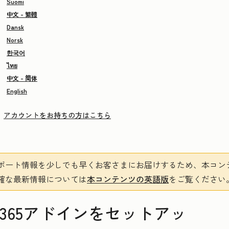
Suomi
中文 - 繁體
Dansk
Norsk
한국어
ไทย
中文 - 简体
English
アカウントをお持ちの方はこちら
ポート情報を少しでも早くお客さまにお届けするため、本コン
確な最新情報については
本コンテンツの英語版
をご覧ください
ffice 365アドインをセットアッ