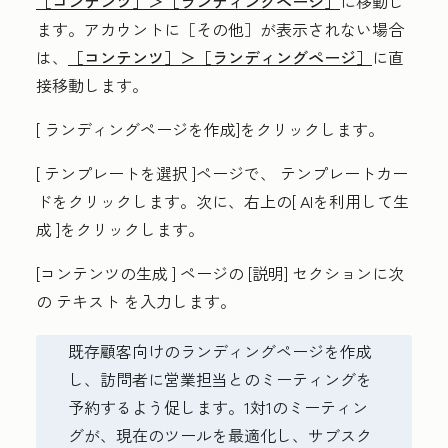
［コンテンツ］＞
［ランディングページ］
に移動し
ます。アカウントに
［その他］が表示されない場合
は、
［コンテンツ］＞
［ランディングページ］
に直
接移動します。
[
ランディングページを作成]をクリックします
。
[
テンプレートを選択
]ページで、
テンプレートカー
ド
をクリックします。次に、右上の[
AIを利用して生
成
]をクリックします。
[コンテンツの生成
] ページの [
説明]
セクションに次
の
テキスト
を入力します。
既存顧客向けのランディングページを作成
し、訪問者に営業担当とのミーティングを
予約するよう促します。1対1のミーティン
グが、現在のツールを最適化し、サブスク