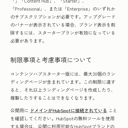
「
」「Content Hub」
、「
Starter」
、
「
Professional」
、または「
Enterprise」
のいずれか
のサブスクリプションが必要です。アップグレード
のバナーが表示されている場合、ブランド表示を削
除するには、スタータープランが有効になっている
必要があります。
制限事項と考慮事項について
コンテンツハブ
スターター版
には、最大30個のラン
ディングページが含まれています。この制限に達す
ると、それ以上ランディングページを作成したり、
複製したりすることはできなくなります。
公開用に
ドメインがHubSpotに接続されている
こと
を確認してください。HubSpotの無料ツールを使用
する場合は、公開に利用可能なHubSpotブランドの