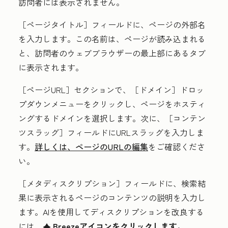
訪問者には表示されません。
［ページタイトル］
フィールドに、ページの
外部名
を入力します。この名前は、ページが読み込まれる
と、訪問者のウェブブラウザーの最上部にあるタブ
に表示されます。
［ページURL］
セクションで、［ドメイン］
ドロッ
プダウンメニューをクリックし、ページをホスティ
ングする
ドメイン
を選択します。次に、［コンテン
ツスラッグ］フィールドに
URLスラッグ
を入力しま
す。
詳しくは、ページのURLの編集
をご確認くださ
い。
［メタディスクリプション］
フィールドに、検索結
果に表示されるページのコンテンツの
説明
を入力し
ます。AIを使用してディスクリプションを改良する
には、
Breezeアイコンをクリックします
。
artificialIntelligenceIcon