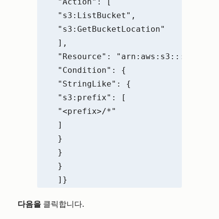
 "Action": [
 "s3:ListBucket",
 "s3:GetBucketLocation"
 ],
 "Resource": "arn:aws:s3:::<bucket
 "Condition": {
 "StringLike": {
 "s3:prefix": [
 "<prefix>/*"
 ]
 }
 }
 }
 ]}
다음을
클릭합니다.