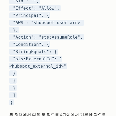
"Sid": "",
"Effect": "Allow",
"Principal": {
"AWS": "<hubspot_user_arn>"
},
"Action": "sts:AssumeRole",
"Condition": {
"StringEquals": {
"sts:ExternalId": "
<hubspot_external_id>"
}
}
}
]
}
위 정책에서 다음 두 필드를 4단계에서 기록한 값으로