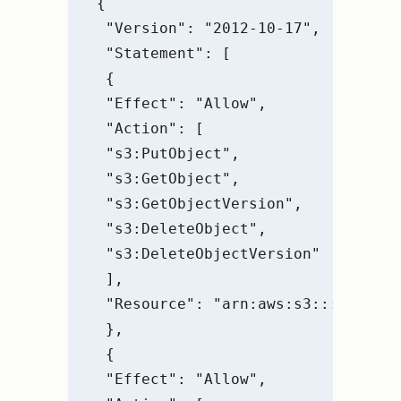
{
 "Version": "2012-10-17",
 "Statement": [
 {
 "Effect": "Allow",
 "Action": [
 "s3:PutObject",
 "s3:GetObject",
 "s3:GetObjectVersion",
 "s3:DeleteObject",
 "s3:DeleteObjectVersion"
 ],
 "Resource": "arn:aws:s3:::<bucket
 },
 {
 "Effect": "Allow",