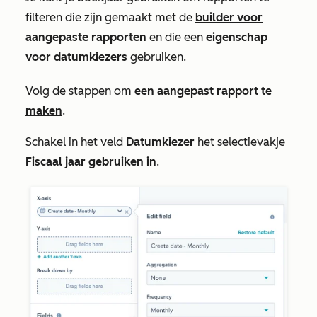
filteren die zijn gemaakt met de
builder voor
aangepaste rapporten
en die een
eigenschap
voor datumkiezers
gebruiken.
Volg de stappen om
een aangepast rapport te
maken
.
Schakel in het veld
Datumkiezer
het selectievakje
Fiscaal jaar gebruiken in
.