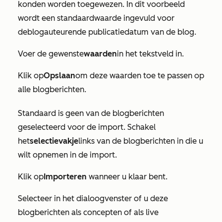
konden worden toegewezen. In dit voorbeeld
wordt een standaardwaarde ingevuld voor
de
blogauteur
en
de publicatiedatum
van de blog.
Voer de gewenste
waarden
in het tekstveld in.
Klik op
Opslaan
om deze waarden toe te passen op
alle blogberichten.
Standaard is geen van de blogberichten
geselecteerd voor de import. Schakel
het
selectievakje
links van de blogberichten in die u
wilt opnemen in de import.
Klik op
Importeren
wanneer u klaar bent.
Selecteer in het dialoogvenster of u deze
blogberichten als concepten of als live