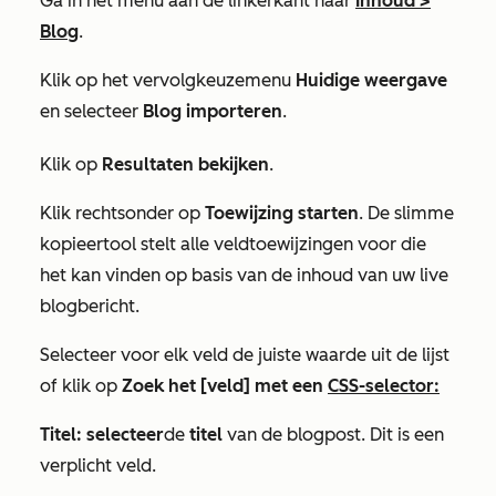
Ga in het menu aan de linkerkant naar
Inhoud >
Blog
.
Klik op het vervolgkeuzemenu
Huidige weergave
en selecteer
Blog importeren
.
Klik op
Resultaten bekijken
.
Klik rechtsonder op
Toewijzing starten
. De slimme
kopieertool stelt alle veldtoewijzingen voor die
het kan vinden op basis van de inhoud van uw live
blogbericht.
Selecteer voor elk veld de juiste waarde uit de lijst
of klik op
Zoek het [veld] met een
CSS-selector:
Titel: selecteer
de
titel
van de blogpost. Dit is een
verplicht veld.