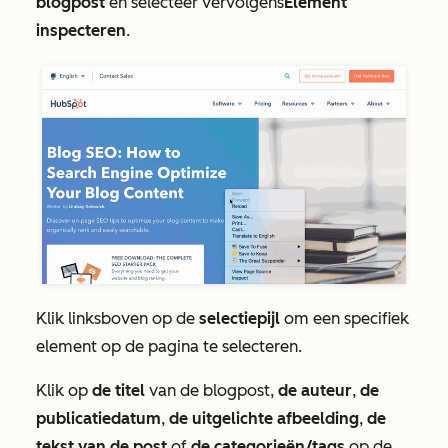
blogpost
en selecteer vervolgens
Element
inspecteren
.
Klik linksboven op de
selectiepijl
om een specifiek
element op de pagina te selecteren.
Klik op
de titel
van de blogpost,
de auteur
,
de
publicatiedatum
,
de uitgelichte afbeelding
,
de
tekst van de post
of
de categorieën/tags
op de