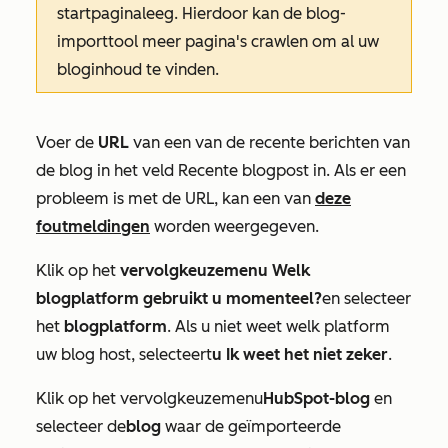
startpagina
leeg. Hierdoor kan de blog-
importtool meer pagina's crawlen om al uw
bloginhoud te vinden.
Voer de
URL
van een van de recente berichten van
de blog in het
veld Recente blogpost
in. Als er een
probleem is met de URL, kan een van
deze
foutmeldingen
worden weergegeven.
Klik op het
vervolgkeuzemenu Welk
blogplatform gebruikt u momenteel?
en selecteer
het
blogplatform
. Als u niet weet welk platform
uw blog host, selecteert
u Ik weet het niet zeker
.
Klik op het vervolgkeuzemenu
HubSpot-blog
en
selecteer de
blog
waar de geïmporteerde