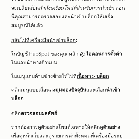
จะเปลี่ยนเป็น
กำลังเตรียมโพสต์สำหรับการนำเข้า
ตอน
นี้คุณสามารถตรวจสอบและนำเข้าบล็อกให้เสร็จ
สมบูรณ์ได้แล้ว
กลับไปที่เครื่องมือนำเข้าบล็อก
:
ในบัญชี HubSpot ของคุณ คลิก
ไอคอนการตั้งค่า
ในแถบนำทางด้านบน
ในเมนูแถบด้านข้างซ้ายให้ไปที่
เนื้อหา > บล็อก
คลิกเมนูแบบเลื่อนลง
มุมมองปัจจุบัน
และเลือก
นำเข้า
บล็อก
คลิก
ตรวจสอบผลลัพธ์
หากต้องการดูตัวอย่างโพสต์เฉพาะให้คลิกดู
ตัวอย่าง
เพื่อดูหน้าเว็บและดูรายการค่าทั้งหมดที่เครื่องมือระบุ