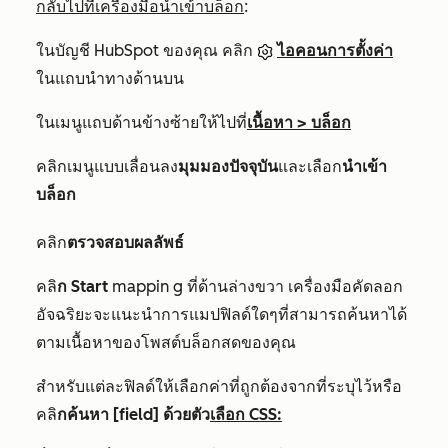
กลับไปที่เครื่องมือนำเข้าบล็อก
:
ในบัญชี HubSpot ของคุณ คลิก
ไอคอนการตั้งค่า
ในแถบนำทางด้านบน
ในเมนูแถบด้านข้างซ้ายให้ไปที่
เนื้อหา > บล็อก
คลิกเมนูแบบเลื่อนลง
มุมมองปัจจุบัน
และเลือก
นำเข้า
บล็อก
คลิก
ตรวจสอบผลลัพธ์
คลิ
ก Start
mappin g ที่ด้านล่างขวา เครื่องมือคัดลอก
อัจฉริยะจะแนะนำการแมปฟิลด์ใดๆที่สามารถค้นหาได้
ตามเนื้อหาของโพสต์บล็อกสดของคุณ
สำหรับแต่ละฟิลด์ให้เลือกค่าที่ถูกต้องจากที่ระบุไว้หรือ
คลิ
กค้นหา [field] ด้วยตัว
เลือก CSS: