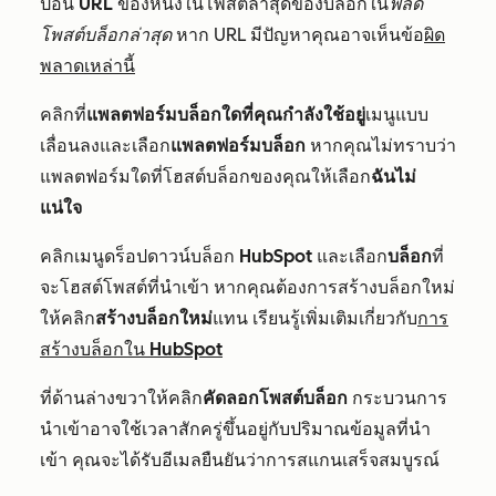
ป้อน
URL
ของหนึ่งในโพสต์ล่าสุดของบล็อกใน
ฟิลด์
โพสต์บล็อกล่าสุด
หาก URL มีปัญหาคุณอาจเห็นข้อ
ผิด
พลาดเหล่านี้
คลิกที่
แพลตฟอร์มบล็อกใดที่คุณกำลังใช้อยู่
เมนูแบบ
เลื่อนลงและเลือก
แพลตฟอร์มบล็อก
หากคุณไม่ทราบว่า
แพลตฟอร์มใดที่โฮสต์บล็อกของคุณให้เลือก
ฉันไม่
แน่ใจ
คลิกเมนูดร็อปดาวน์บล็อก
HubSpot
และเลือก
บล็อก
ที่
จะโฮสต์โพสต์ที่นำเข้า หากคุณต้องการสร้างบล็อกใหม่
ให้คลิก
สร้างบล็อกใหม่
แทน เรียนรู้เพิ่มเติมเกี่ยวกับ
การ
สร้างบล็อกใน HubSpot
ที่ด้านล่างขวาให้คลิก
คัดลอกโพสต์บล็อก
กระบวนการ
นำเข้าอาจใช้เวลาสักครู่ขึ้นอยู่กับปริมาณข้อมูลที่นำ
เข้า คุณจะได้รับอีเมลยืนยันว่าการสแกนเสร็จสมบูรณ์