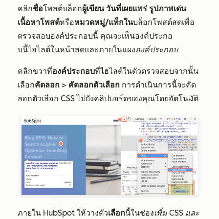
คลิก
ชื่อ
โพสต์บล็อก
ผู้เขียน
วันที่เผยแพร่
รูปภาพเด่น
เนื้อหาโพสต์
หรือ
หมวดหมู่/แท็กใน
บล็อกโพสต์สดเพื่อ
ตรวจสอบองค์ประกอบนี้ คุณจะเห็นองค์ประกอ
บนี้ไฮไลต์ในหน้าสดและภายในแผง
องค์ประกอบ
คลิกขวาที่
องค์ประกอบ
ที่ไฮไลต์ในตัวตรวจสอบจากนั้น
เลือก
คัดลอก
>
คัดลอกตัวเลือก
การดำเนินการนี้จะคัด
ลอกตัวเลือก CSS ไปยังคลิปบอร์ดของคุณโดยอัตโนมัติ
ภายใน HubSpot ให้วางตัว
เลือก
นี้ในช่อง
เพิ่ม CSS และ