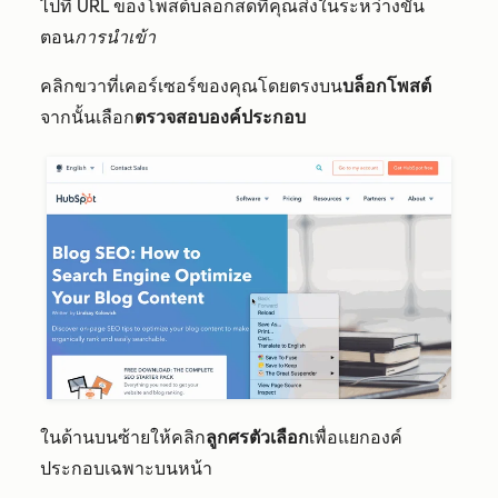
ไปที่ URL ของโพสต์บล็อกสดที่คุณส่งในระหว่างขั้น
ตอน
การนำเข้า
คลิกขวาที่เคอร์เซอร์ของคุณโดยตรงบน
บล็อกโพสต์
จากนั้นเลือก
ตรวจสอบองค์ประกอบ
ในด้านบนซ้ายให้คลิก
ลูกศรตัวเลือก
เพื่อแยกองค์
ประกอบเฉพาะบนหน้า