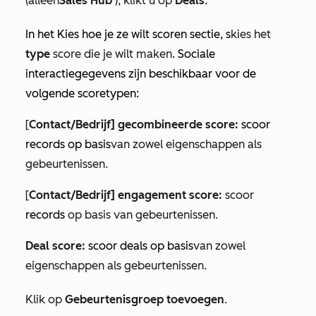
(alleen
Sales Hub
), klikt u op
Deals
.
In het
Kies hoe je ze wilt scoren
sectie, s
kies het
type
score die je wilt maken
. Sociale
interactiegegevens zijn beschikbaar voor de
volgende scoretypen:
[
Contact/Bedrijf] gecombineerde score:
scoor
records op basis
van zowel eigenschappen als
gebeurtenissen.
[
Contact/Bedrijf] engagement score:
scoor
records
op basis van gebeurtenissen.
Deal score:
scoor deals op basis
van zowel
eigenschappen als gebeurtenissen.
Klik op
Gebeurtenisgroep toevoegen
.