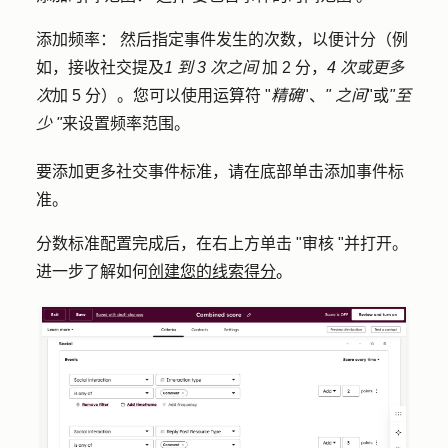
添加频率：
然后指定事件发生的
次数
，以便计分（例
如，接收社交提及
1 到 3 次之间
加 2 分，
4 次或更多
次
加 5 分）。您可以使用运算符 "
精确
"、
"
之间
"或
"至
少 "
来设置频率范围。
要添加更多社交事件标准，请在底部单击
添加事件标
准
。
分数标准配置完成后，在右上方单击 "
审核 "并打开
。
进一步了解如何
创建您的线索得分
。