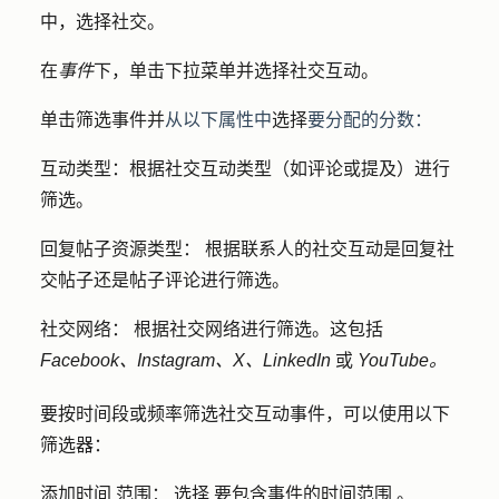
中，选择
社交
。
在
事件
下，单击
下拉菜单
并选择
社交互动
。
单击
筛选事件
并
从以下属性中
选择
要分配的分数：
互动类型：
根据社交互动类型（如评论或提及）进行
筛选。
回复帖子资源类型：
根据联系人的社交互动是回复社
交帖子还是帖子评论进行筛选。
社交网络：
根据社交网络进行筛选。这包括
Facebook、Instagram、X、LinkedIn
或
YouTube。
要按时间段或频率筛选社交互动事件，可以使用以下
筛选器：
添加时间
范围
：
选择
要包含事件的
时间范围
。