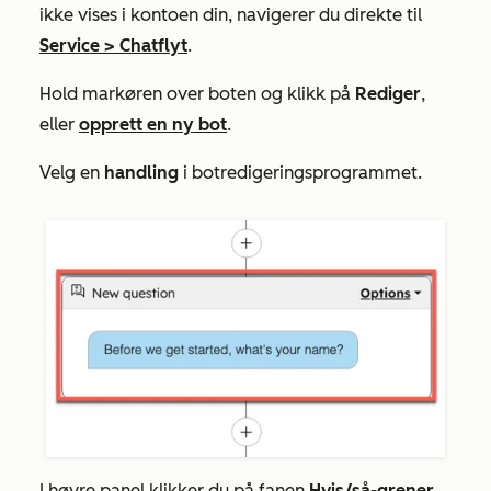
ikke vises i kontoen din, navigerer du direkte til
Service
>
Chatflyt
.
Hold markøren over boten og klikk på
Rediger
,
eller
opprett en ny bot
.
Velg en
handling
i botredigeringsprogrammet.
I høyre panel klikker du på fanen
Hvis/så-grener
.