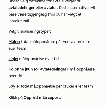
Under
Velg datakilde
for
avtale
velger du
avtaledelinger
eller
avtaler
. Dette alternativet vil
bare være tilgjengelig hvis du har valgt et
inntektsmål.
Velg visualiseringstyper:
Måler:
total måloppnåelse på tvers av brukere
eller team
Linje:
måloppnåelse over tid
Kolonne (kun for avtaledelinger):
måloppnåelse
over tid
Søyle:
total måloppnåelse per bruker eller team
Klikk på
Opprett målrapport
.