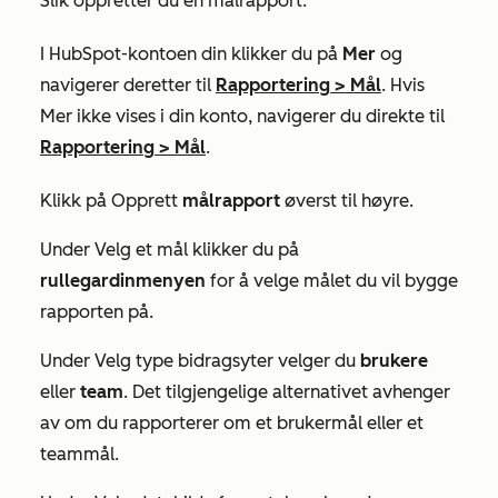
Slik oppretter du en målrapport:
I HubSpot-kontoen din klikker du på
Mer
og
navigerer deretter til
Rapportering
>
Mål
. Hvis
Mer
ikke vises i din konto, navigerer du direkte til
Rapportering
>
Mål
.
Klikk på Opprett
målrapport
øverst til høyre.
Under
Velg
et mål klikker du på
rullegardinmenyen
for å velge målet du vil bygge
rapporten på.
Under
Velg type bidragsyter
velger du
brukere
eller
team
. Det tilgjengelige alternativet avhenger
av om du rapporterer om et brukermål eller et
teammål.